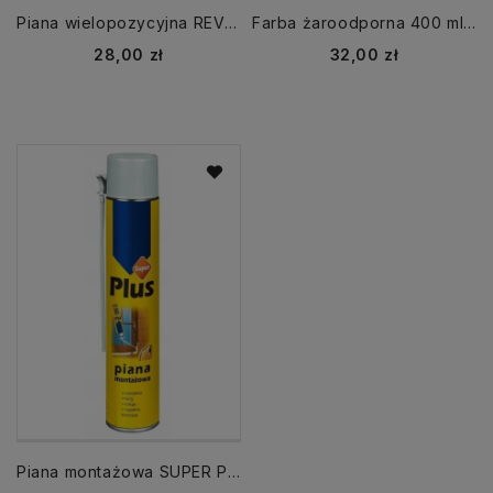
Piana wielopozycyjna REVO 360° 780 ml TYTAN PROFESSIONAL
Farba żaroodporna 400 ml czarna wysokotemperaturowa
Cena
Cena
28,00 zł
32,00 zł
Piana montażowa SUPER PLUS 750 ml