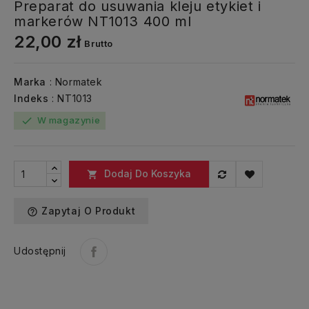
Preparat do usuwania kleju etykiet i
markerów NT1013 400 ml
22,00 zł
Brutto
Marka
: Normatek
Indeks
: NT1013
W magazynie
check
Dodaj Do Koszyka

Zapytaj O Produkt
help_outline
Udostępnij