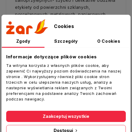
samoprzylepnych- szybko i delikatnie oddziela
etykiety od powierzchni szklanych,
porcelanowych, metalowych, papierowych,
kartonowych, drewnianych i innych- łatwo
Cookies
usuwa naturalne tłuszcze, żywicę, odciski
palców
Zgody
Szczegóły
O Cookies
Zastosowanie:
- idealnie wszędzie tam gdzie trudno usun? ć
Informacje dotyczące plików cookies
etykiety samoprzylepne i ich
Ta witryna korzysta z własnych plików cookie, aby
pozostałości:sprzęt biurowy, informatyczny,
zapewnić Ci najwyższy poziom doświadczenia na naszej
maszyny do etykietowania, opakowania, sprzęt
stronie . Wykorzystujemy również pliki cookie stron
trzecich w celu ulepszenia naszych usług, analizy a
AGD, wszelkie plastiki (oprócz polistyrenu),
nastepnie wyświetlania reklam związanych z Twoimi
papier- łagodny dla czyszczonych powierzchni
preferencjami na podstawie analizy Twoich zachowań
podczas nawigacji.
Sposób użycia:
Nanieść preparat bezpośrednio na nalepkę
Zaakceptuj wszystkie
która ma być usunięta, nadmiar preparatu
zetrzeć. Po około 3 minutach usun? ć nalepkę.
Dostosuj