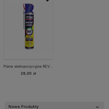
Piana wielopozycyjna REVO 360° 780 ml TYTAN PROFESSIONAL
Cena
28,00 zł
Nowe Produkty
