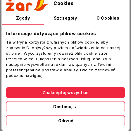
Cookies
obiektów krótki czas schnięcia wysoka
odporność na UV i opady kapturek puszki
identyfikuje przybliżony kolor lakieru (służy
Zgody
Szczegóły
O Cookies
wyłącznie celom poglądowym) długi okres
przydatności do użycia szeroka gama
Informacje dotyczące plików cookies
kolorystyczna bez toluenu
Ta witryna korzysta z własnych plików cookie, aby
zapewnić Ci najwyższy poziom doświadczenia na naszej
PODŁOŻA
stronie . Wykorzystujemy również pliki cookie stron
Rodzaje powierzchni stal, metale żelazne i ich
trzecich w celu ulepszenia naszych usług, analizy a
nastepnie wyświetlania reklam związanych z Twoimi
stopy, żeliwo, kamień, ceramika budowlana,
preferencjami na podstawie analizy Twoich zachowań
szkło i tym podobne powierzchnie szkliwione,
podczas nawigacji.
glazurowane, emaliowane, drewno i materiały
drewnopochodne, wybrane tworzywa sztuczne
Zaakceptuj wszystkie
Dostosuj
Odrzuć
Inne produkty w tej kategorii: