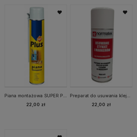
Piana montażowa SUPER PLUS 750 ml
Preparat do usuwania kleju etykiet i markerów NT1013 400 ml
Cena
Cena
22,00 zł
22,00 zł