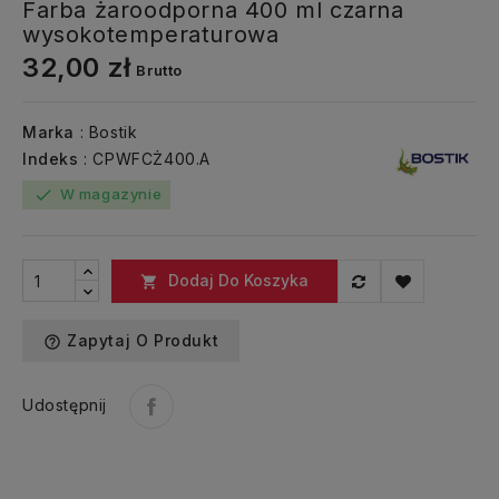
Farba żaroodporna 400 ml czarna
wysokotemperaturowa
32,00 zł
Brutto
Marka
: Bostik
Indeks
: CPWFCŻ400.A
W magazynie
check
Dodaj Do Koszyka

Zapytaj O Produkt
help_outline
Udostępnij