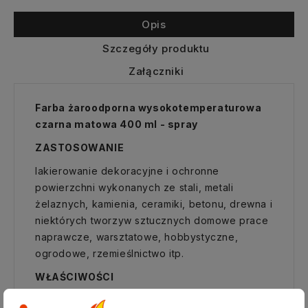
Opis
Szczegóły produktu
Załączniki
Farba żaroodporna wysokotemperaturowa
czarna matowa 400 ml - spray
ZASTOSOWANIE
lakierowanie dekoracyjne i ochronne
powierzchni wykonanych ze stali, metali
żelaznych, kamienia, ceramiki, betonu, drewna i
niektórych tworzyw sztucznych domowe prace
naprawcze, warsztatowe, hobbystyczne,
ogrodowe, rzemieślnictwo itp.
WŁAŚCIWOŚCI
do wymalowań na zewnątrz i wewnątrz