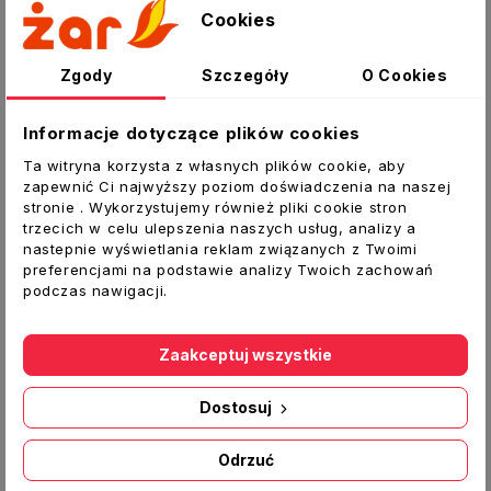
Opis
Cookies
Szczegóły produktu
Zgody
Szczegóły
O Cookies
Klucz do szuflady Wamsler -
117452
Informacje dotyczące plików cookies
Ta witryna korzysta z własnych plików cookie, aby
Klucz służy do otwierania drzwiczek, do
zapewnić Ci najwyższy poziom doświadczenia na naszej
wysuwania szuflady i do obracania rusztu
stronie . Wykorzystujemy również pliki cookie stron
pieców firmy WAMSLER (CALOR, KAMINO).
trzecich w celu ulepszenia naszych usług, analizy a
Wykorzystuje się go również do podnoszenie
nastepnie wyświetlania reklam związanych z Twoimi
preferencjami na podstawie analizy Twoich zachowań
kr? żka (fajerki) w kuchniach węglowych firmy
podczas nawigacji.
WAMSLER (TEA, SALGO, RUSTIKA).
Zaakceptuj wszystkie
Dostosuj
Inne produkty w tej kategorii:
Odrzuć