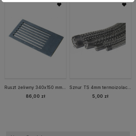
Ruszt żeliwny 340x150 mm do pieca kuchni GRUDZIĄDZ
Sznur TS 4mm termoizolacyjny szklany
Cena
Cena
86,00 zł
5,00 zł