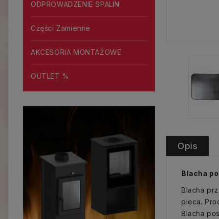
ODPROWADZENIE SPALIN
Części Zamienne
AKCESORIA MONTAŻOWE
OUTLET %
Opis
Blacha po
Blacha pr
pieca. Pro
Blacha pos