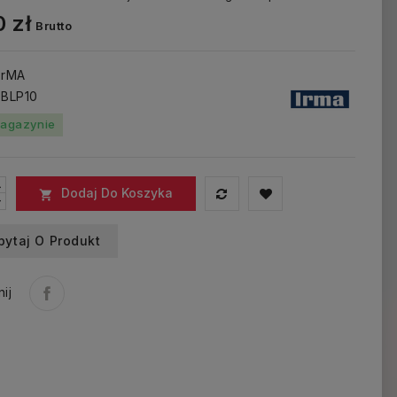
 zł
Brutto
 IrMA
 BLP10
agazynie
Dodaj Do Koszyka

pytaj O Produkt
ij