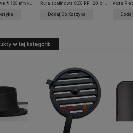
Kolano spalinowe fi 120 mm kąt 90 st. stałe CZ6
Rura spalinowa CZ6 RP 120 dł.1000 mm CZ6 grafit
oszyka
Dodaj Do Koszyka
Dodaj
ukty w tej kategorii: