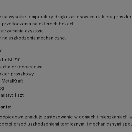
 na wysokie temperatury dzięki zastosowaniu lakieru proszk
 przetłoczenia na czterech bokach.
utrzymaniu czystości.
 na uszkodzenia mechaniczne.
y:
ktu: BLP10
blacha przedpiecowa
lakier proszkowy
 MetalKraft
kg
miary: 1 szt
anie:
zedpiecowa znajduje zastosowanie w domach i mieszkaniach w
odłogi przed uszkodzeniami termicznymi i mechanicznymi s