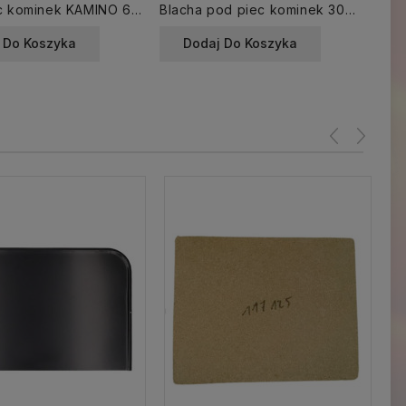
Koza Piec kominek KAMINO 6 kW NOSTALGIA TYŁ szyba
Blacha pod piec kominek 30x50 cm ocynkowana
 Do Koszyka
Dodaj Do Koszyka