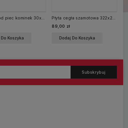
Blacha pod piec kominek 30x50 cm czarna
Płyta cegła szamotowa 322x258 mm 117125 CALOR
Cena
Ce
89,00 zł
66
 Do Koszyka
Dodaj Do Koszyka