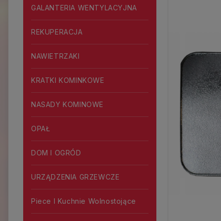
GALANTERIA WENTYLACYJNA
REKUPERACJA
NAWIETRZAKI
KRATKI KOMINKOWE
NASADY KOMINOWE
OPAŁ
DOM I OGRÓD
URZĄDZENIA GRZEWCZE
Piece I Kuchnie Wolnostojące