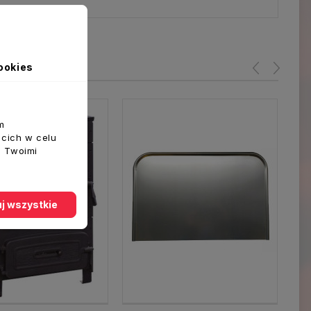
ookies
m
ecich w celu
z Twoimi
j wszystkie