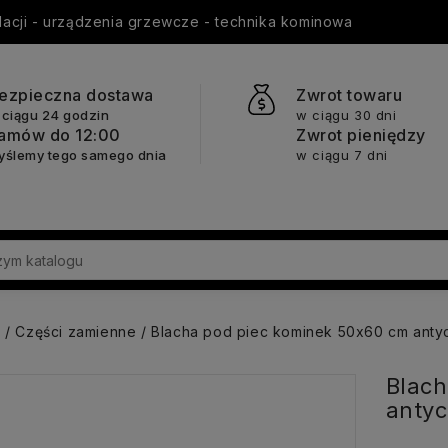
ylacji - urządzenia grzewcze - technika kominowa
ezpieczna dostawa
Zwrot towaru
 ciągu 24 godzin
w ciągu 30 dni
amów do 12:00
Zwrot pieniędzy
yślemy tego samego dnia
w ciągu 7 dni
a
Części zamienne
Blacha pod piec kominek 50x60 cm anty
Blach
antyc