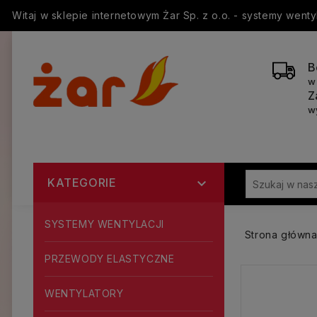
Witaj w sklepie internetowym Żar Sp. z o.o. - systemy went
B
w
Z
w
KATEGORIE

SYSTEMY WENTYLACJI
Strona główn
PRZEWODY ELASTYCZNE
WENTYLATORY