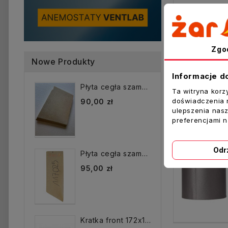
Sprzeda
Zgo
Nowe Produkty
Informacje d
Płyta cegła szamotowa...
Ta witryna korz
doświadczenia n
90,00 zł
ulepszenia nasz
preferencjami 
Odr
Płyta cegła szamotowa...
95,00 zł
Kratka front 172x172 mm...