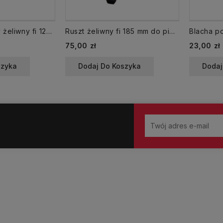
Króciec dymowy żeliwny fi 120 mm do Kamino Salgo W5010601800084
Ruszt żeliwny fi 185 mm do pieca CALOR / KAMINO 8 W5011400171084
Cena
Cena
75,00 zł
23,00 zł
szyka
Dodaj Do Koszyka
Dodaj