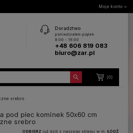
Moje konto

Doradztwo
poniedziałek-piątek
8:00 - 16:00
+48 606 819 083
biuro@zar.pl

(0)
czne srebro
a pod piec kominek 50x60 cm
zne srebro
ODBIERZ
już dziś z naszego sklepu w m.
ŁÓDŹ