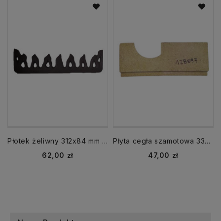
Płotek żeliwny 312x84 mm KAMINO 6 W5012200850084
Płyta cegła szamotowa 330x130 mm 128097 CALOR
Cena
Cena
62,00 zł
47,00 zł