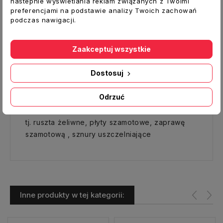
nastepnie wyświetlania reklam związanych z Twoimi
preferencjami na podstawie analizy Twoich zachowań
Wymiary: 180 x 52 mm
podczas nawigacji.
Waga: około 1,0 kg
Produkt oryginalny, wyprodukowany na
Zaakceptuj wszystkie
Węgrzech.
Pasuje do wszystkich pieców firmy WAMSLER z
Dostosuj
serii: CALOR, CARLA, VYSEGRAD.
Odrzuć
W ofercie posiadamy również inne akcesoria i
części zamienne do pieców i kuchni węglowych
tj. ruszta żeliwne, płyty szamotowe, zaprawę
szamotową , sznury uszczelniające
Inne produkty w tej kategorii: