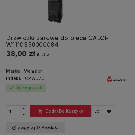
Drzwiczki żarowe do pieca CALOR
W1110350000084
38,00 zł
Brutto
Marka
: Wamsler
Indeks
: CPWDŻC
W magazynie
check
Dodaj Do Koszyka

Zapytaj O Produkt
help_outline