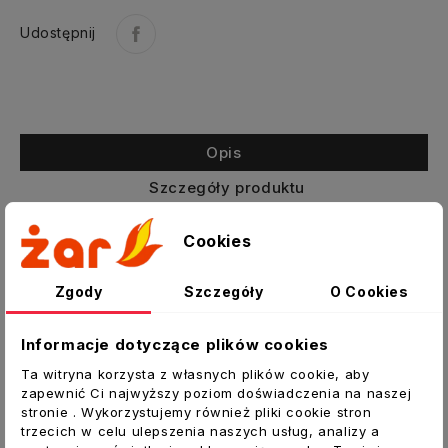
Udostępnij
Opis
Szczegóły produktu
Załączniki
Cookies
Drzwiczki żarowe żeliwne do pieca CALOR
Zgody
Szczegóły
O Cookies
Drzwiczki wewnętrzne paleniska pieca CALOR
Informacje dotyczące plików cookies
firmy WAMSLER.
Ta witryna korzysta z własnych plików cookie, aby
zapewnić Ci najwyższy poziom doświadczenia na naszej
stronie . Wykorzystujemy również pliki cookie stron
Numer katalogowy produktu:
trzecich w celu ulepszenia naszych usług, analizy a
W1110350000084