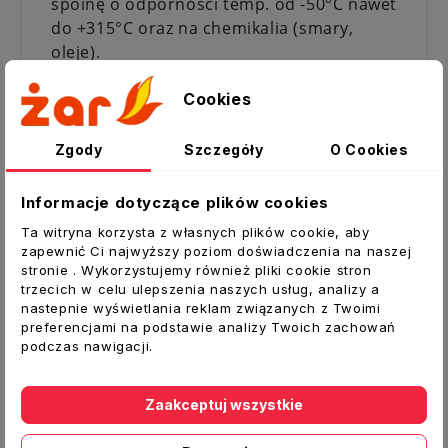
spoinę o odporności temp. od -50°C nawet
do +315°C oraz na chemikalia (smary,
oleje).
Tworzy trwałą i niekurczliwą spoinę,
Cookies
odporną na promieniowanie UV. Jest gazo-
i wodoodporny. Cechuje go doskonała
Zgody
Szczegóły
O Cookies
przyczepność do powierzchni, takich jak:
szkło, ceramika, drewno i aluminium.
Informacje dotyczące plików cookies
Zalety:
Ta witryna korzysta z własnych plików cookie, aby
odporny na temperatury od -50°C do
zapewnić Ci najwyższy poziom doświadczenia na naszej
stronie . Wykorzystujemy również pliki cookie stron
+265°C (krótkotrwale odporny na
trzecich w celu ulepszenia naszych usług, analizy a
temperaturę do +315°C)
nastepnie wyświetlania reklam związanych z Twoimi
odporny na smary i oleje
preferencjami na podstawie analizy Twoich zachowań
odporny na środki czyszczące i detergenty
podczas nawigacji.
doskonale przyczepny do szkła, ceramiki,
aluminium i metalu
Zaakceptuj wszystkie
szybkoutwardzalny