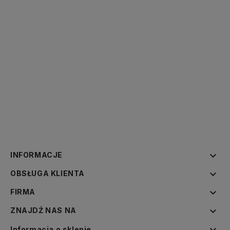

INFORMACJE

OBSŁUGA KLIENTA

FIRMA

ZNAJDŹ NAS NA

Informacja o sklepie