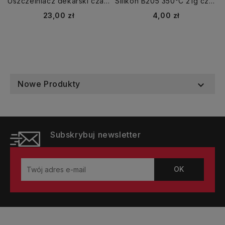
Uszczelniacz dekarski czarny 280 ml TYTAN
Silikon B205 350°C 21g czarny wysokotemperaturowy K2
Cena
Cena
23,00 zł
4,00 zł
Nowe Produkty

Subskrybuj newsletter