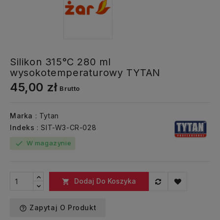
Silikon 315°C 280 ml
wysokotemperaturowy TYTAN
45,00 zł
Brutto
Marka
: Tytan
Indeks
: SIT-W3-CR-028
W magazynie
check
Dodaj Do Koszyka

Zapytaj O Produkt
help_outline