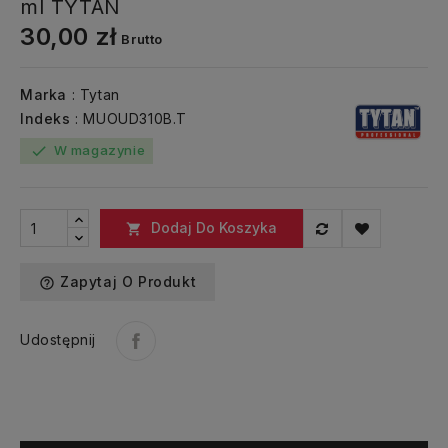
ml TYTAN
30,00 zł
Brutto
Marka
: Tytan
Indeks
: MUOUD310B.T
W magazynie
check
Dodaj Do Koszyka

Zapytaj O Produkt
help_outline
Udostępnij