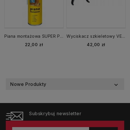
Piana montażowa SUPER PLUS 750 ml
Wyciskacz szkieletowy VECTOR do kartuszy TYTAN PROFESSIONAL
Cena
Cena
22,00 zł
42,00 zł
Nowe Produkty

Subskrybuj newsletter