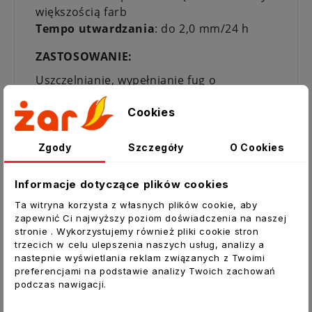
większością farb
Tempo utwardzania
: do 2,0 mm/24 h
ZASTOSOWANIE:
Uszczelnianie, wypełnianie fug o
ruchomości maksymalnie do 12%:
Cookies
obróbka blacharska dachów
uszczelnianie elementów opierzeń
Zgody
Szczegóły
O Cookies
blacharskich, kominów, okapów, pasów
podrynnowych, wiatrownic i innych
Informacje dotyczące plików cookies
połączeń
uszczelnianie przewodów
Ta witryna korzysta z własnych plików cookie, aby
zapewnić Ci najwyższy poziom doświadczenia na naszej
wentylacyjnych,
stronie . Wykorzystujemy również pliki cookie stron
klimatyzacyjnych, spalinowych,
trzecich w celu ulepszenia naszych usług, analizy a
połączenia rynien i rur spustowych
nastepnie wyświetlania reklam związanych z Twoimi
uszczelnianie złącz w materiałach
preferencjami na podstawie analizy Twoich zachowań
podczas nawigacji.
dekarskich
uszczelnianie przeciekających pokryć