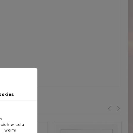
ookies
m
ecich w celu
z Twoimi