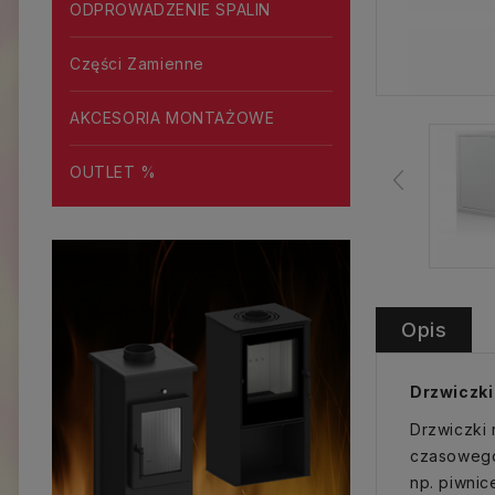
ODPROWADZENIE SPALIN
Części Zamienne
AKCESORIA MONTAŻOWE
OUTLET %
Opis
Drzwiczki
Drzwiczki 
czasowego 
np. piwnic