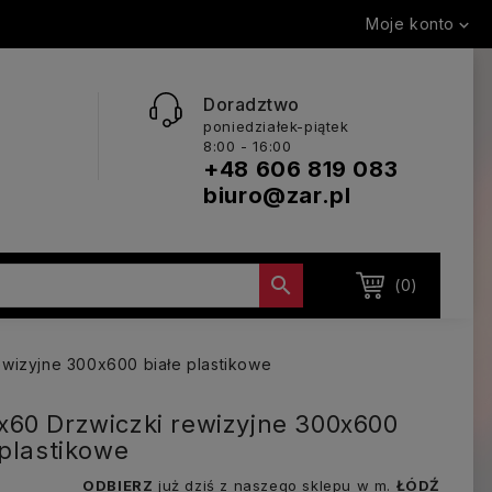
Moje konto

Doradztwo
poniedziałek-piątek
8:00 - 16:00
+48 606 819 083
biuro@zar.pl

(0)
wizyjne 300x600 białe plastikowe
60 Drzwiczki rewizyjne 300x600
 plastikowe
ODBIERZ
już dziś z naszego sklepu w m.
ŁÓDŹ