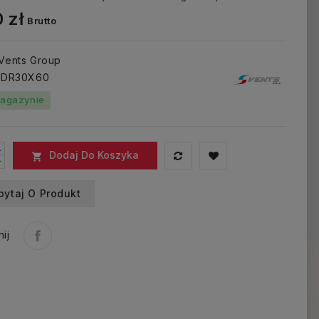
 zł
Brutto
 Vents Group
: DR30X60
agazynie
Dodaj Do Koszyka

pytaj O Produkt
ij