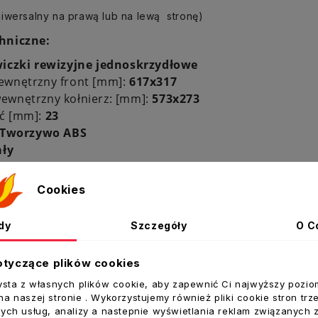
iwersalny na prawą lub na lewą stronę)
hniczne:
iczki rewizyjne jednoskrzydłowe
ewnętrzny front [mm]:
617x317
ewnętrzny kołnierz: [mm]:
573x273
ć [mm]:
23
Tworzywo ABS
ały
t:
VENTS
Cookies
dy
Szczegóły
O C
ukty w tej kategorii:
otyczące plików cookies
ysta z własnych plików cookie, aby zapewnić Ci najwyższy pozio
a naszej stronie . Wykorzystujemy również pliki cookie stron trz
ych usług, analizy a nastepnie wyświetlania reklam związanych 