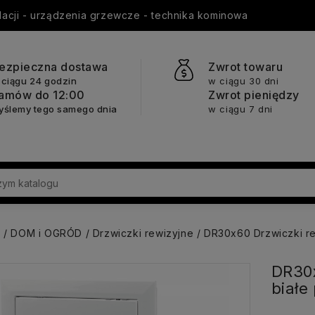
ylacji - urządzenia grzewcze - technika kominowa
ezpieczna dostawa
Zwrot towaru
 ciągu 24 godzin
w ciągu 30 dni
amów do 12:00
Zwrot pieniędzy
yślemy tego samego dnia
w ciągu 7 dni
a
DOM i OGRÓD
Drzwiczki rewizyjne
DR30x60 Drzwiczki re
DR30x
białe