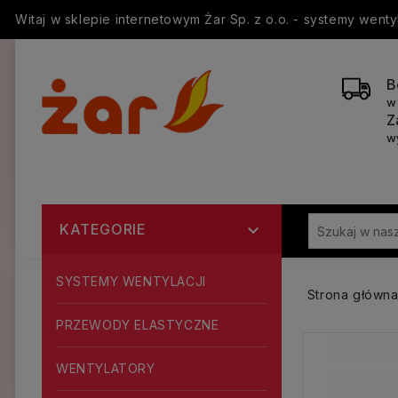
Witaj w sklepie internetowym Żar Sp. z o.o. - systemy went
B
w
Z
w
KATEGORIE

SYSTEMY WENTYLACJI
Strona główn
PRZEWODY ELASTYCZNE
WENTYLATORY