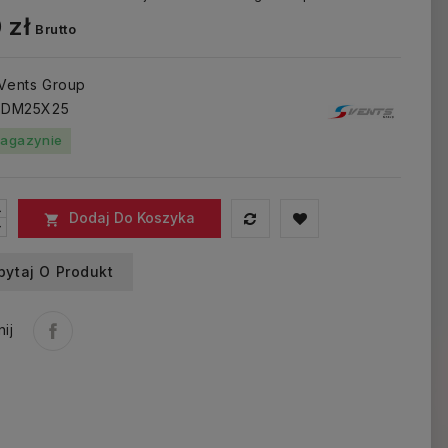
 zł
Brutto
 Vents Group
: DM25X25
agazynie
Dodaj Do Koszyka

pytaj O Produkt
ij