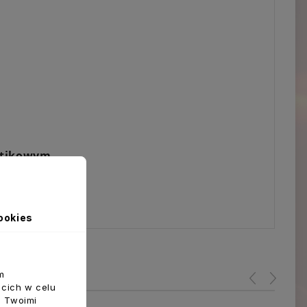
stikowym
ookies
m
ecich w celu
z Twoimi