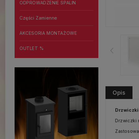
ODPROWADZENIE SPALIN
Części Zamienne
AKCESORIA MONTAŻOWE
OUTLET %
Opis
Drzwiczk
Drzwiczki 
Zastosowa