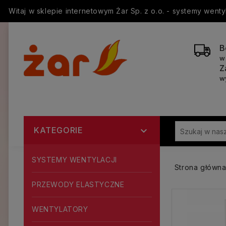
Witaj w sklepie internetowym Żar Sp. z o.o. - systemy went
B
w
Z
w
KATEGORIE

SYSTEMY WENTYLACJI
Strona główn
PRZEWODY ELASTYCZNE
WENTYLATORY