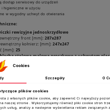
ją dostęp serwisowy do urządzeń
 i higieniczne w użyciu
e w wygodny uchwyt do otwierania
hniczne:
iczki rewizyjne jednoskrzydłowe
ewnętrzny front [mm]:
287x287
ewnętrzny kołnierz: [mm]:
247x247
ć [mm]:
25
blacha stalowa malowa proszkowo z uchwytem pla
ały
Cookies
t:
VENTS
dy
Szczegóły
O C
otyczące plików cookies
ysta z własnych plików cookie, aby zapewnić Ci najwyższy pozio
ukty w tej kategorii:
a naszej stronie . Wykorzystujemy również pliki cookie stron trz
ych usług, analizy a nastepnie wyświetlania reklam związanych 