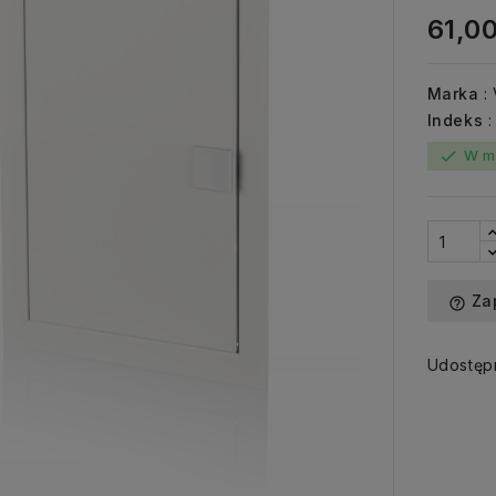
61,00
Marka
:
Indeks
W m
check
Za
help_outline
Udostępn