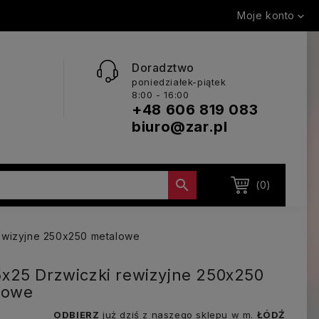
Moje konto

Doradztwo
poniedziałek-piątek
8:00 - 16:00
+48 606 819 083
biuro@zar.pl

(0)
ewizyjne 250x250 metalowe
25 Drzwiczki rewizyjne 250x250
lowe
ODBIERZ
już dziś z naszego sklepu w m.
ŁÓDŹ