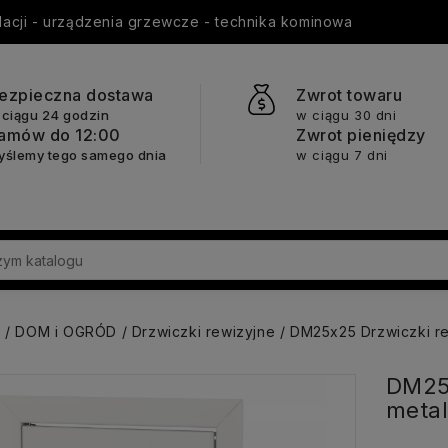
ylacji - urządzenia grzewcze - technika kominowa
ezpieczna dostawa
Zwrot towaru
 ciągu 24 godzin
w ciągu 30 dni
amów do 12:00
Zwrot pieniędzy
yślemy tego samego dnia
w ciągu 7 dni
a
DOM i OGRÓD
Drzwiczki rewizyjne
DM25x25 Drzwiczki r
DM25x
meta