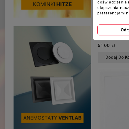
doświadczenia n
ulepszenia nasz
preferencjami 
Odr
51,00 zł
Dodaj Do K