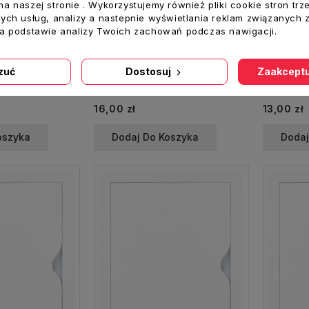
a naszej stronie . Wykorzystujemy również pliki cookie stron trz
ych usług, analizy a nastepnie wyświetlania reklam związanych 
na podstawie analizy Twoich zachowań podczas nawigacji.
zuć
Dostosuj
Zaakceptu
Drzwiczki DR 40x40 rewizyjne 400x400 mm plastikowe białe
Drzwiczki DR 20x20 rewizyjne 200x200 mm plastikowe grafitowe
16,00 zł
13,00 zł
oszyka
Dodaj Do Koszyka
Dodaj