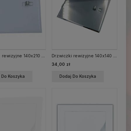
Drzwiczki rewizyjne 140x210 mm 14x21 kominowe do wyczystki BIAŁE
Drzwiczki rewizyjne 140x140 mm nierdzewne 14x14 kominowe do wyczystki
34,00 zł
 Do Koszyka
Dodaj Do Koszyka