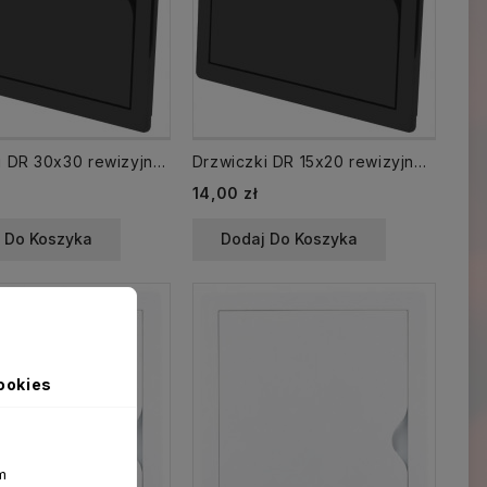
Drzwiczki DR 30x30 rewizyjne 300x300 mm plastikowe grafitowe
Drzwiczki DR 15x20 rewizyjne 150x200 mm plastikowe grafitowe
14,00 zł
 Do Koszyka
Dodaj Do Koszyka
ookies
m