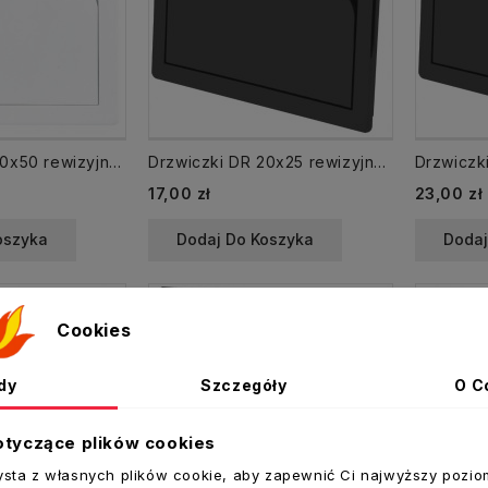
Drzwiczki DR 30x50 rewizyjne 300x500 mm plastikowe białe
Drzwiczki DR 20x25 rewizyjne 200x250 mm plastikowe grafitowe
17,00 zł
23,00 zł
oszyka
Dodaj Do Koszyka
Dodaj
Cookies
dy
Szczegóły
O C
otyczące plików cookies
ysta z własnych plików cookie, aby zapewnić Ci najwyższy pozio