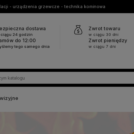
ylacji - urządzenia grzewcze - technika kominowa
ezpieczna dostawa
Zwrot towaru
 ciągu 24 godzin
w ciągu 30 dni
amów do 12:00
Zwrot pieniędzy
yślemy tego samego dnia
w ciągu 7 dni
ewizyjne