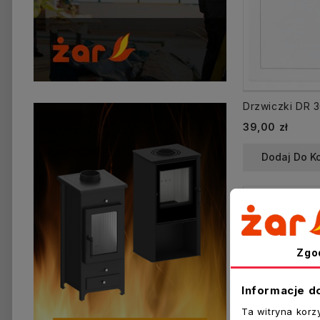
39,00 zł
Dodaj Do K
Zgo
Informacje d
Ta witryna korz