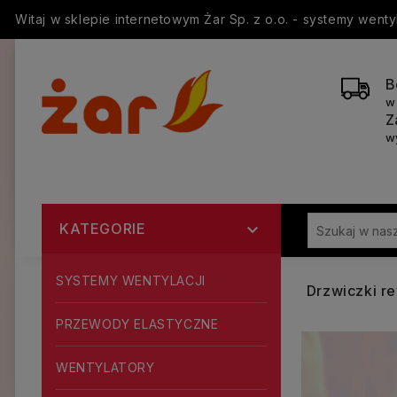
Witaj w sklepie internetowym Żar Sp. z o.o. - systemy went
B
w
Z
w
KATEGORIE

SYSTEMY WENTYLACJI
Drzwiczki r
PRZEWODY ELASTYCZNE
WENTYLATORY