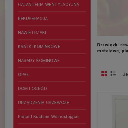
GALANTERIA WENTYLACYJNA
REKUPERACJA
NAWIETRZAKI
Drzwiczki rew
KRATKI KOMINKOWE
metalowe, pl
NASADY KOMINOWE
Je
OPAŁ
DOM I OGRÓD
URZĄDZENIA GRZEWCZE
Piece I Kuchnie Wolnostojące