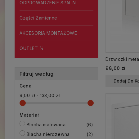
ODPROWADZENIE SPALIN
Części Zamienne
AKCESORIA MONTAŻOWE
OUTLET %
98,00 zł
Filtruj według
Dodaj Do K
Cena
9,00 zł - 133,00 zł
Materiał
Blacha malowana
(6)
Blacha nierdzewna
(2)