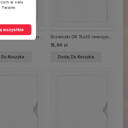
ecich w celu
z Twoimi
j wszystkie
Drzwiczki DR 15x20 rewizyjne 150x200 mm plastikowe białe
Drzwiczki DR 15x30 rewizyjne 150x300 mm plastikowe białe
15,00 zł
 Do Koszyka
Dodaj Do Koszyka