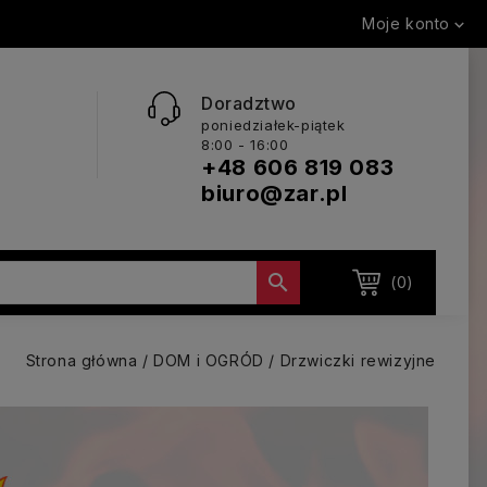
Moje konto

Doradztwo
poniedziałek-piątek
8:00 - 16:00
+48 606 819 083
biuro@zar.pl

(0)
Strona główna
DOM i OGRÓD
Drzwiczki rewizyjne