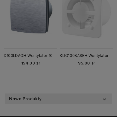
D100LDAOH Wentylator 100 WCH TIMER + HIGFROSTAT aluminium szczotkowane
KLIQ100BASEH Wentylator cichy fi 100 mm KLIQ BASE biały /WCH/ Vents
Cena
Cena
154,00 zł
95,00 zł
Nowe Produkty
