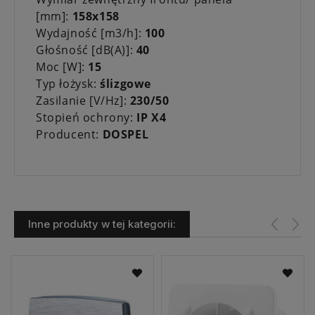
[mm]:
158x158
Wydajność [m3/h]:
100
Głośność [dB(A)]:
40
Moc [W]:
15
Typ łożysk:
ślizgowe
Zasilanie [V/Hz]:
230/50
Stopień ochrony:
IP X4
Producent:
DOSPEL
Inne produkty w tej kategorii: