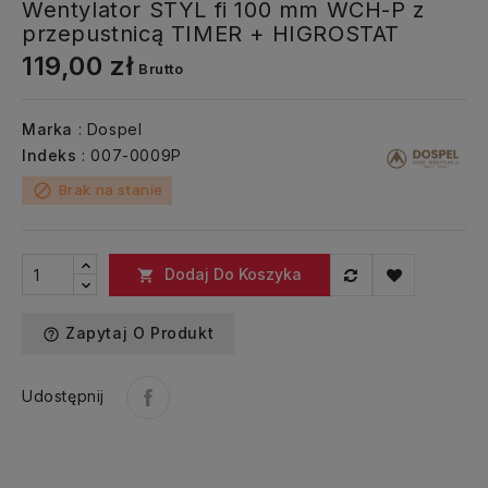
Wentylator STYL fi 100 mm WCH-P z
przepustnicą TIMER + HIGROSTAT
119,00 zł
Brutto
Marka
: Dospel
Indeks
: 007-0009P
Brak na stanie
block
Dodaj Do Koszyka

Zapytaj O Produkt
help_outline
Udostępnij