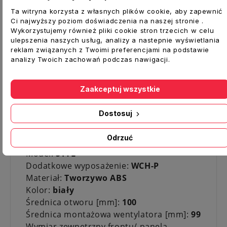
Ta witryna korzysta z własnych plików cookie, aby zapewnić
Sposób montażu:
Ci najwyższy poziom doświadczenia na naszej stronie .
Wykorzystujemy również pliki cookie stron trzecich w celu
Ze względu na łożysko
ślizgowe
możliwy
ulepszenia naszych usług, analizy a nastepnie wyświetlania
jest tylko
montaż ścienny
.
reklam związanych z Twoimi preferencjami na podstawie
analizy Twoich zachowań podczas nawigacji.
1. montaż ścienny - wyciąg do istniejącej
wentylacji
Zaakceptuj wszystkie
2. montaż ścienny - wyciąg na zewnątrz
budynku
Dostosuj
Dane techniczne:
Odrzuć
Rodzaj:
Wentylator łazienkowy
Model:
STYL
Dodatkowe wyposażenie:
WCH-P
Materiał:
Tworzywo ABS
Kolor:
biały
Średnica otworu [mm]:
100
Średnica montażowa wentylatora [mm]:
99
Wymiar zewnętrzny frontu/ panela