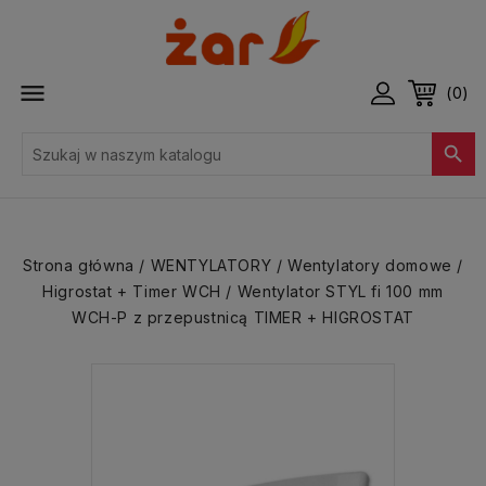

(0)

Strona główna
WENTYLATORY
Wentylatory domowe
Higrostat + Timer WCH
Wentylator STYL fi 100 mm
WCH-P z przepustnicą TIMER + HIGROSTAT