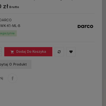
 zł
Brutto
 DARCO
: WK-K1-ML-B
agazynie
Dodaj Do Koszyka

pytaj O Produkt
ij