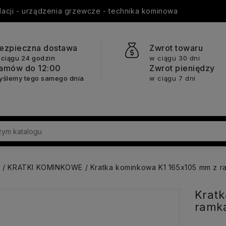
ylacji - urządzenia grzewcze - technika kominowa
ezpieczna dostawa
Zwrot towaru
 ciągu 24 godzin
w ciągu 30 dni
amów do 12:00
Zwrot pieniędzy
yślemy tego samego dnia
w ciągu 7 dni
a
KRATKI KOMINKOWE
Kratka kominkowa K1 165x105 mm z r
Kratk
ramką