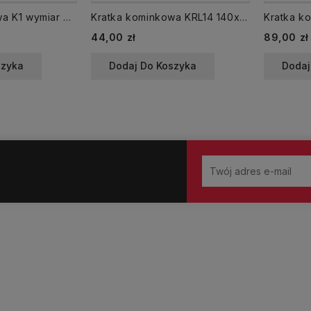
Kratka kominkowa K1 wymiar wew. 165x105 mm z ramką czarny
Kratka kominkowa KRL14 140x140 mm Light z ramką czarny
Cena
Cena
44,00 zł
89,00 zł
szyka
Dodaj Do Koszyka
Dodaj