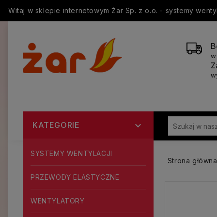
Witaj w sklepie internetowym Żar Sp. z o.o. - systemy went
B
w
Z
w
KATEGORIE

SYSTEMY WENTYLACJI
Strona główn
PRZEWODY ELASTYCZNE
WENTYLATORY