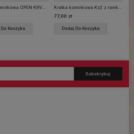
Kratka kominkowa OPEN KRVO 450x70 mm tunel luft czarna
Kratka kominkowa Kz2 z ramką z żaluzją czarna
Cena
Ce
77,00 zł
11
 Do Koszyka
Dodaj Do Koszyka