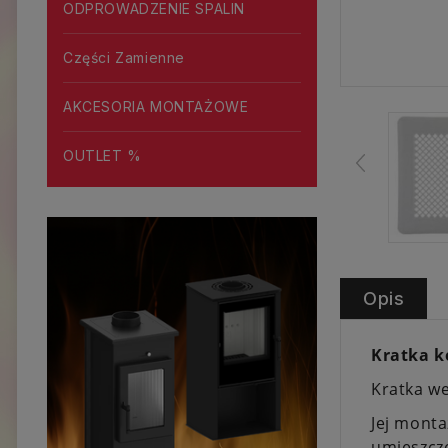
ODPROWADZENIE SPALIN
Części Zamienne
AKCESORIA MONTAŻOWE
OUTLET %
Opis
Kratka k
Kratka we
Jej monta
umieszcze