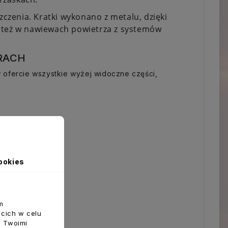
zenia. Kratki wykonano z metalu, dzięki
y też w nawiewach powietrza z systemów
RACH
 ofercie wszystkie wyżej widoczne części,
ookies
m
ecich w celu
z Twoimi