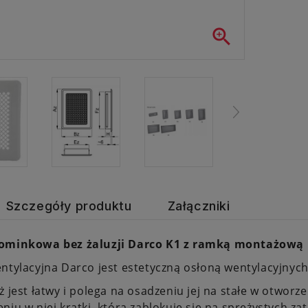

Szczegóły produktu
Załączniki
ominkowa bez żaluzji Darco K1 z ramką montażową
ntylacyjna Darco jest estetyczną osłoną wentylacyjnych
ż jest łatwy i polega na osadzeniu jej na stałe w otworz
niu w niej kratki, która zablokuje się na sprężystych za