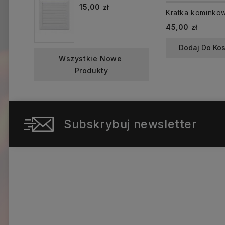
15,00 zł
Cena
45,00 zł
Dodaj Do Ko
Wszystkie Nowe 
Produkty
Subskrybuj newsletter