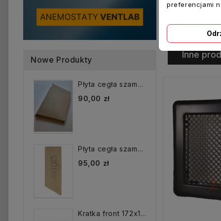
preferencjami 
Odr
Inne prod
Nowe Produkty
Płyta cegła szamotowa...
90,00 zł
Płyta cegła szamotowa...
95,00 zł
Kratka front 172x172 mm...