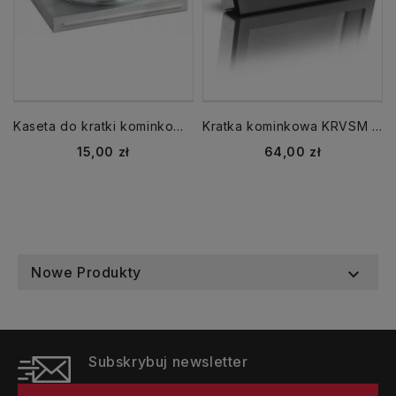
Kaseta do kratki kominkowej KDP K2,Kz2 fi 100 mm
Kratka kominkowa KRVSM 220x220 mm z siatką czarna
Cena
Cena
15,00 zł
64,00 zł
Nowe Produkty

Subskrybuj newsletter