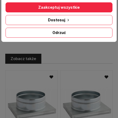
[mm]:
215x140
Zaakceptuj wszystkie
Regulacja:
NIE
Temperatura max. [°C]:
180
Dostosuj
Producent:
DARCO
Odrzuć
Zobacz także