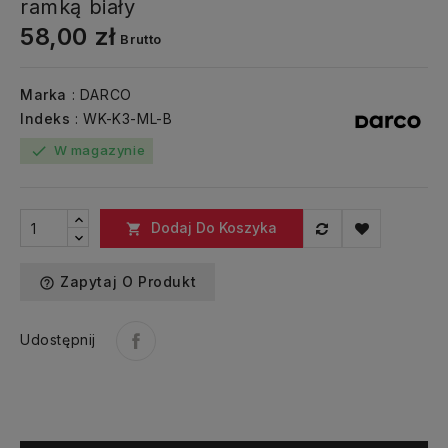
ramką biały
58,00 zł
Brutto
Marka
: DARCO
Indeks
: WK-K3-ML-B
W magazynie
check
Dodaj Do Koszyka

Zapytaj O Produkt
help_outline
Udostępnij