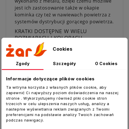
wykonano z metalu, dzięki czemu możliwe
jest ich zastosowanie także w okapie
kominka czy też w nawiewach powietrza z
systemów dystrybucji gorącego powietrza.
KRATKI DOSTĘPNE W WIELU
ROZMIARACH I KOLORACH
Jesteśmy oficjalnym dystrybutorem
Cookies
produktów marki Darco. Posiadamy w
ofercie wszystkie wyżej widoczne części,
Zgody
Szczegóły
O Cookies
niezbędne do wykonania instalacji.
Dane techniczne:
Informacje dotyczące plików cookies
Typ:
Kratka kominkowa
Ta witryna korzysta z własnych plików cookie, aby
zapewnić Ci najwyższy poziom doświadczenia na naszej
Materiał:
blacha czarna malowana
stronie . Wykorzystujemy również pliki cookie stron
proszkowo
trzecich w celu ulepszenia naszych usług, analizy a
Kolor
: biały
nastepnie wyświetlania reklam związanych z Twoimi
Przekrój czynny [cm²]:
134
preferencjami na podstawie analizy Twoich zachowań
podczas nawigacji.
Wymiar zewnętrzny front [mm]:
245x175
Wymiar wewnętrzny kołnierz: