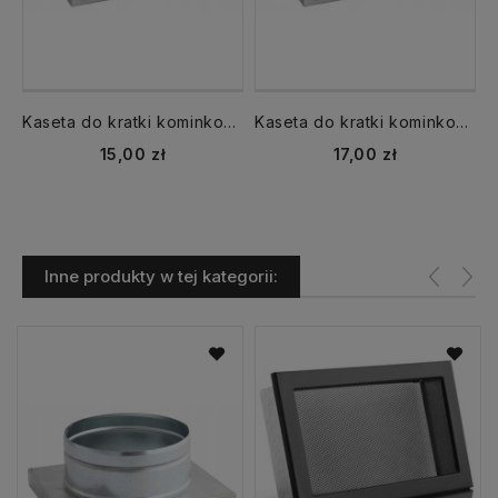
Kaseta do kratki kominkowej KDP K3,Kz3 fi 125 mm
Kaseta do kratki kominkowej KDP K3,Kz3 fi 150 mm
Cena
Cena
15,00 zł
17,00 zł
Inne produkty w tej kategorii: