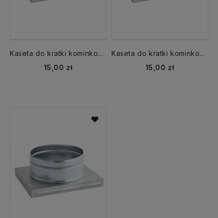
Kaseta do kratki kominkowej KDP K2,Kz2 fi 100 mm
Kaseta do kratki kominkowej KDP K2,Kz2 fi 125 mm
Cena
Cena
15,00 zł
15,00 zł