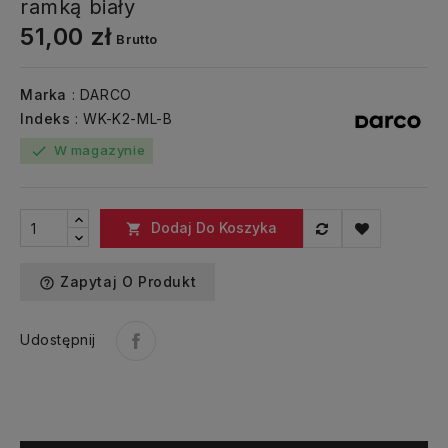
ramką biały
51,00 zł
Brutto
Marka
: DARCO
Indeks
: WK-K2-ML-B
W magazynie
check
Dodaj Do Koszyka

Zapytaj O Produkt
help_outline
Udostępnij