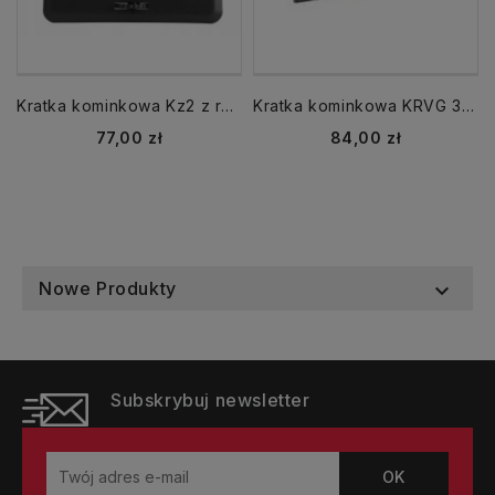
Kratka kominkowa Kz2 z ramką z żaluzją czarna
Kratka kominkowa KRVG 325x170 tunel luft z żaluzją czarna
Cena
Cena
77,00 zł
84,00 zł
Nowe Produkty

Subskrybuj newsletter