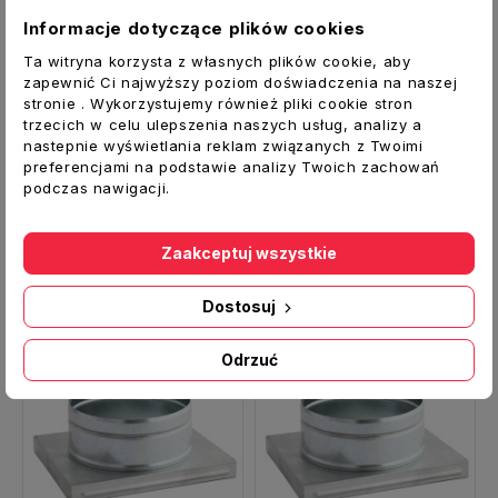
[mm]:
165x140
Informacje dotyczące plików cookies
Regulacja:
NIE
Ta witryna korzysta z własnych plików cookie, aby
Temperatura max. [°C]:
180
zapewnić Ci najwyższy poziom doświadczenia na naszej
Producent:
DARCO
stronie . Wykorzystujemy również pliki cookie stron
trzecich w celu ulepszenia naszych usług, analizy a
nastepnie wyświetlania reklam związanych z Twoimi
preferencjami na podstawie analizy Twoich zachowań
podczas nawigacji.
Zobacz także
Zaakceptuj wszystkie
Dostosuj
Odrzuć