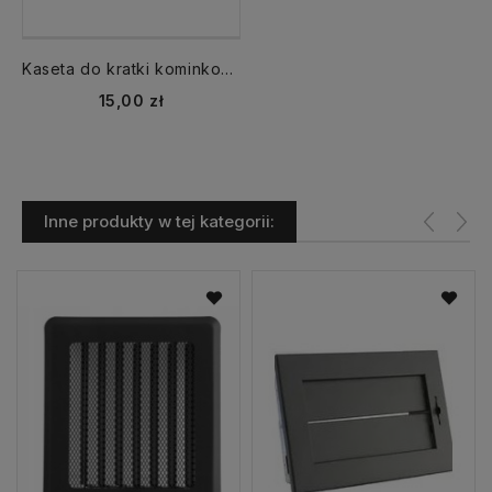
Kaseta do kratki kominkowej KDP K2,Kz2 fi 150 mm
Cena
15,00 zł
Inne produkty w tej kategorii: