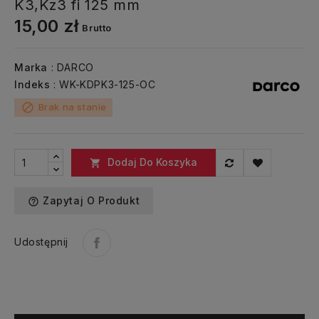
K3,Kz3 fi 125 mm
15,00 zł
Brutto
Marka
: DARCO
Indeks
: WK-KDPK3-125-OC
Brak na stanie
block
Dodaj Do Koszyka

Zapytaj O Produkt
help_outline
Udostępnij