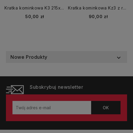
Kratka kominkowa K3 215x140 mm z ramką chrom
Kratka kominkowa Kz3 z ramką z żaluzją biała
Cena
Cena
50,00 zł
90,00 zł
Nowe Produkty

Subskrybuj newsletter