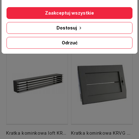
Kratka kominkowa KRLz14 140x140 Light z ramką z żaluzją biały
Kratka kominkowa K1 165x105 mm z ramką biały
Zaakceptuj wszystkie
74,00 zł
45,00 zł
Dostosuj
Odrzuć
Kratka kominkowa loft KRR 350x100 tunel czarna front chrom
Kratka kominkowa KRVG 325x170 tunel luft z żaluzją czarna