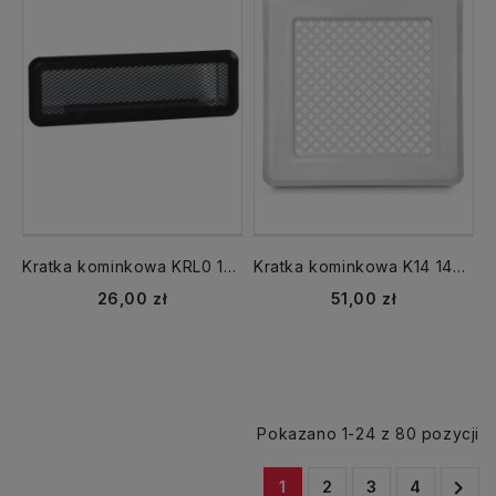
Kratka kominkowa KRL0 185x45 mm Light z ramką czarny
Kratka kominkowa K14 140x140 mm z ramką biały
26,00 zł
51,00 zł
Pokazano 1-24 z 80 pozycji

1
2
3
4