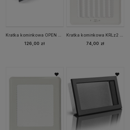
Kratka kominkowa OPEN KRVO 700x100 tunel czarny
Kratka kominkowa KRLz2 165x140 mm Light z ramką z żaluzją biały
126,00 zł
74,00 zł