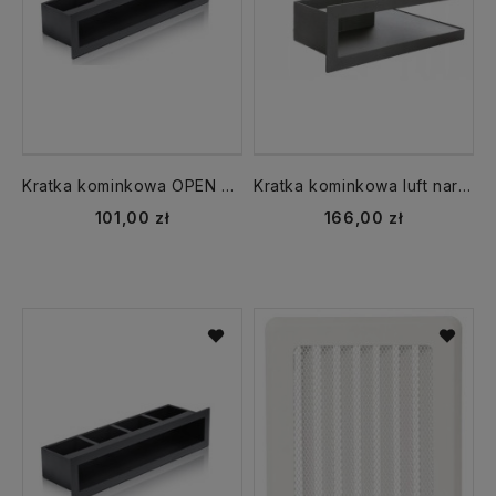
Kratka kominkowa OPEN KRVO 450x100 luft tunel czarna
Kratka kominkowa luft narożna KRVO 300x500/70 czarna prawa
101,00 zł
166,00 zł