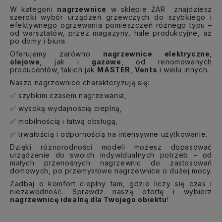
W kategorii
nagrzewnice
w sklepie ŻAR znajdziesz
szeroki wybór urządzeń grzewczych do szybkiego i
efektywnego ogrzewania pomieszczeń różnego typu –
od warsztatów, przez magazyny, hale produkcyjne, aż
po domy i biura.
Oferujemy zarówno
nagrzewnice elektryczne
,
olejowe
, jak i
gazowe
, od renomowanych
producentów, takich jak
MASTER
,
Vents
i wielu innych.
Nasze nagrzewnice charakteryzują się:
szybkim czasem nagrzewania,
✅
wysoką wydajnością cieplną,
✅
mobilnością i łatwą obsługą,
✅
trwałością i odpornością na intensywne użytkowanie.
✅
Dzięki różnorodności modeli możesz dopasować
urządzenie do swoich indywidualnych potrzeb – od
małych przenośnych nagrzewnic do zastosowań
domowych, po przemysłowe nagrzewnice o dużej mocy.
Zadbaj o komfort cieplny tam, gdzie liczy się czas i
niezawodność. Sprawdź naszą ofertę i wybierz
nagrzewnicę idealną dla Twojego obiektu
!