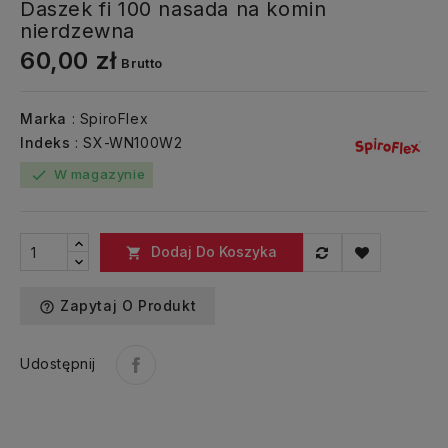
Daszek fi 100 nasada na komin
nierdzewna
60,00 zł
Brutto
Marka
: SpiroFlex
Indeks
: SX-WN100W2
W magazynie
check
Dodaj Do Koszyka

Zapytaj O Produkt
help_outline
Udostępnij