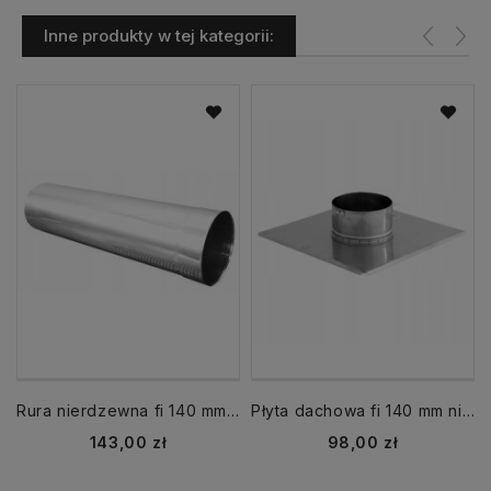
Inne produkty w tej kategorii:
Rura nierdzewna fi 140 mm dł. 1000 mm 1 mb
Płyta dachowa fi 140 mm nierdzewna
Cena
Cena
143,00 zł
98,00 zł