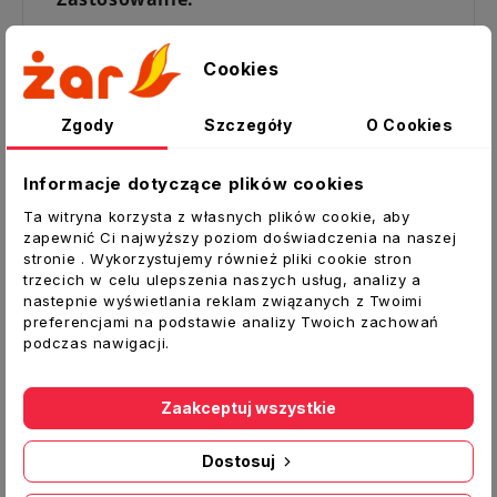
Nierdzewne wkłady kominowe
przeznaczone są do odprowadzania spalin
Cookies
z kotłów opalanych gazem lub olejem
opałowym.
Zgody
Szczegóły
O Cookies
Dane techniczne:
Informacje dotyczące plików cookies
Typ:
Wywiewka
Ta witryna korzysta z własnych plików cookie, aby
Średnica zewnętrzna D1 [mm]:
215
zapewnić Ci najwyższy poziom doświadczenia na naszej
stronie . Wykorzystujemy również pliki cookie stron
Średnica kołnierza D [mm]:
100
trzecich w celu ulepszenia naszych usług, analizy a
nastepnie wyświetlania reklam związanych z Twoimi
Materiał:
Blacha nierdzewna 1.4301
preferencjami na podstawie analizy Twoich zachowań
grubość 0,5 mm
podczas nawigacji.
Producent:
SPIROFLEX
Zaakceptuj wszystkie
Dostosuj