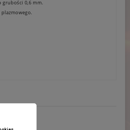
o grubości 0,6 mm.
ia plazmowego.
ookies