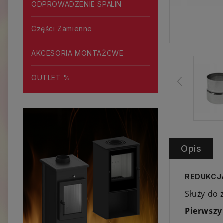
ODPROWADZENIE SPALIN
Części Zamienne
AKCESORIA MONTAŻOWE
OUTLET %
Opis
REDUKCJA 
Służy do
Pierwszy