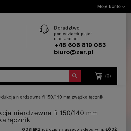
Moje konto

Doradztwo
poniedziałek-piątek
8:00 - 16:00
+48 606 819 083
biuro@zar.pl

(0)
dukcja nierdzewna fi 150/140 mm zwężka łącznik
cja nierdzewna fi 150/140 mm
a łącznik
ODBIERZ
już dziś z naszego sklepu w m.
ŁÓDŹ