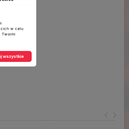
m
ecich w celu
z Twoimi
j wszystkie