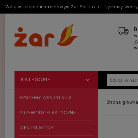
Witaj w sklepie internetowym Żar Sp. z o.o. - systemy went
B
w
Z
w
KATEGORIE

SYSTEMY WENTYLACJI
Strona główn
PRZEWODY ELASTYCZNE
WENTYLATORY