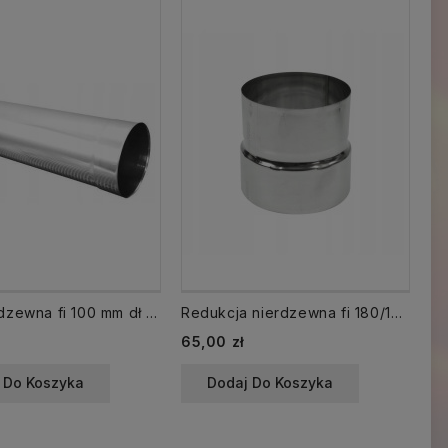
Rura nierdzewna fi 100 mm dł 500 mm 0,5 mb
Redukcja nierdzewna fi 180/150 mm zwężka łącznik
Cena
Ce
65,00 zł
95
 Do Koszyka
Dodaj Do Koszyka