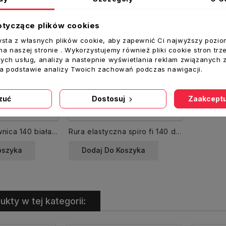
otyczące plików cookies
ysta z własnych plików cookie, aby zapewnić Ci najwyższy pozio
a naszej stronie . Wykorzystujemy również pliki cookie stron trz
ych usług, analizy a nastepnie wyświetlania reklam związanych 
na podstawie analizy Twoich zachowań podczas nawigacji.
zuć
Dostosuj
Zaakceptu
Rozeta maskownica 140 biała kołnierz
Rura elastyczna spiro fi 140 dł. 3 m aluminiowa
oszyka
Dodaj Do Koszyka
ukty w tej kategorii: