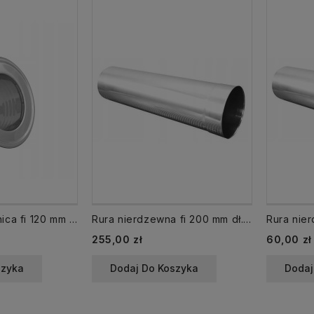
Rozeta maskownica fi 120 mm nierdzewna kołnierz
Rura nierdzewna fi 200 mm dł. 1000 mm 1 mb
Cena
Cena
255,00 zł
60,00 zł
szyka
Dodaj Do Koszyka
Dodaj