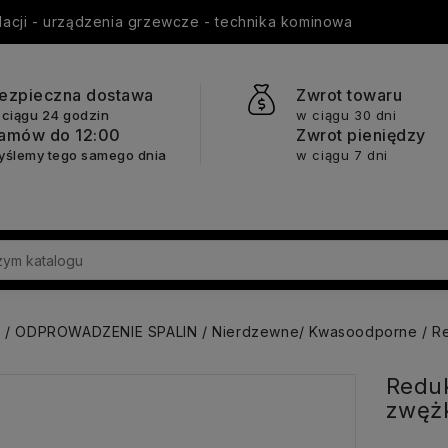
ylacji - urządzenia grzewcze - technika kominowa
ezpieczna dostawa
Zwrot towaru
 ciągu 24 godzin
w ciągu 30 dni
amów do 12:00
Zwrot pieniędzy
yślemy tego samego dnia
w ciągu 7 dni
a
ODPROWADZENIE SPALIN
Nierdzewne/ Kwasoodporne
Re
Reduk
zwężk