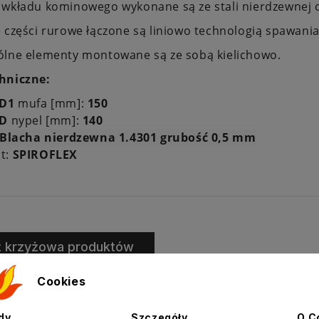
 wkładu kominowego wykonane są ze stali nierdzewnej 
 części rurowe łączone są liniowo technologią spawan
ólne elementy montowane są ze sobą kielichowo.
hniczne:
D1
mufa [mm]:
150
D
nypel [mm]:
140
Blacha nierdzewna 1.4301 grubość 0,5 mm
t:
SPIROFLEX
ż krzyżowa produktów
Cookies
dy
Szczegóły
O C