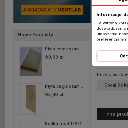
Informacje d
Ta witryna korz
doświadczenia n
ulepszenia nasz
Nowe Produkty
preferencjami 
Płyta cegła szamotowa...
Odr
90,00 zł
Dodaj Do K
Płyta cegła szamotowa...
95,00 zł
Inne prod
Kratka front 172x172 mm...