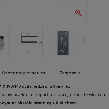

Szczegóły produktu
Załączniki
Ø 150/140 stal nierdzewna Spiroflex
 zmiany przekroju czopucha łączącego kocioł z wkłade
 wymiar określa średnicę z kielichem.