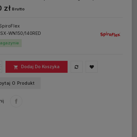
 zł
Brutto
 SpiroFlex
: SX-WN150/140RED
agazynie
Dodaj Do Koszyka

pytaj O Produkt
ij