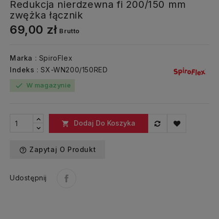
Redukcja nierdzewna fi 200/150 mm
zwężka łącznik
69,00 zł
Brutto
Marka
: SpiroFlex
Indeks
: SX-WN200/150RED
W magazynie
check
Dodaj Do Koszyka

Zapytaj O Produkt
help_outline
Udostępnij