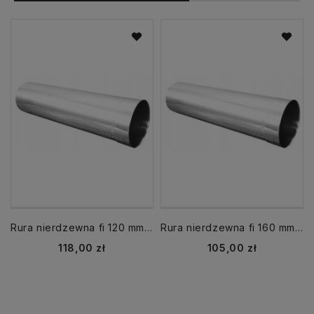
Rura nierdzewna fi 120 mm dł. 1000 mm 1 mb
Rura nierdzewna fi 160 mm dł 500 mm 0,5 mb
Cena
Cena
118,00 zł
105,00 zł