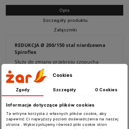
Opis
Szczegóły produktu
Załączniki
REDUKCJA Ø 200/150 stal nierdzewna
Spiroflex
Służy do zmiany przekroju czopucha
łączącego kocioł z wkładem kominowym.
Cookies
Pierwszy wymiar określa średnicę z
kielichem.
Zgody
Szczegóły
O Cookies
Elementy wkładu kominowego wykonane
są ze stali nierdzewnej o grubości 0,6 mm.
Informacje dotyczące plików cookies
Wszystkie części rurowe łączone są liniowo
Ta witryna korzysta z własnych plików cookie, aby
technologią spawania plazmowego.
zapewnić Ci najwyższy poziom doświadczenia na naszej
stronie . Wykorzystujemy również pliki cookie stron
Poszczególne elementy montowane są ze