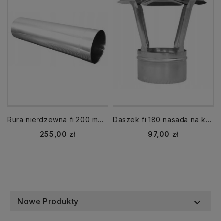
Rura nierdzewna fi 200 mm dł. 1000 mm 1 mb
Daszek fi 180 nasada na komin nierdzewna parasol
Cena
Cena
255,00 zł
97,00 zł
Nowe Produkty
