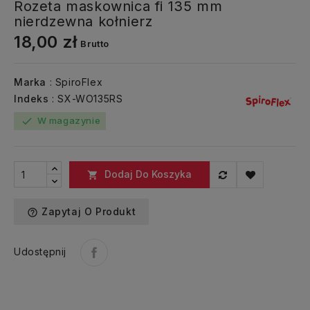
Rozeta maskownica fi 135 mm
nierdzewna kołnierz
18,00 zł
Brutto
Marka
: SpiroFlex
Indeks
: SX-WO135RS
W magazynie
check
Dodaj Do Koszyka

Zapytaj O Produkt
help_outline
Udostępnij