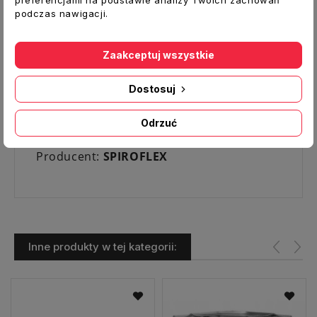
podczas nawigacji.
Typ:
Rozeta
Średnica otworu [mm]:
143
Średnica zewnętrzna [mm]:
230
Zaakceptuj wszystkie
Grubość [mm]:
0,5
Materiał:
Blacha nierdzewna 1.4301
Dostosuj
grubość 0,5 mm
Temperatura pracy:
450ºC
Odrzuć
Kolor:
chrom połysk
Producent:
SPIROFLEX
Inne produkty w tej kategorii: