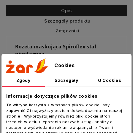
Opis
Szczegóły produktu
Załączniki
Rozeta maskująca Spiroflex stal
nierdzewna
Rozety maskujące służą do zabezpieczenia
Cookies
otworu wlotowego instalacji
wentylacyjnych do przewodu kominowego,
Zgody
Szczegóły
O Cookies
a także jako estetyczne wykończenia
przejścia rury przez ścianę, sufit itp.
Informacje dotyczące plików cookies
Zalety:
Ta witryna korzysta z własnych plików cookie, aby
zapewnić Ci najwyższy poziom doświadczenia na naszej
Bardzo prosty i szybki montaż
stronie . Wykorzystujemy również pliki cookie stron
Duża trwałość
trzecich w celu ulepszenia naszych usług, analizy a
nastepnie wyświetlania reklam związanych z Twoimi
Dane techniczne:
preferencjami na podstawie analizy Twoich zachowań