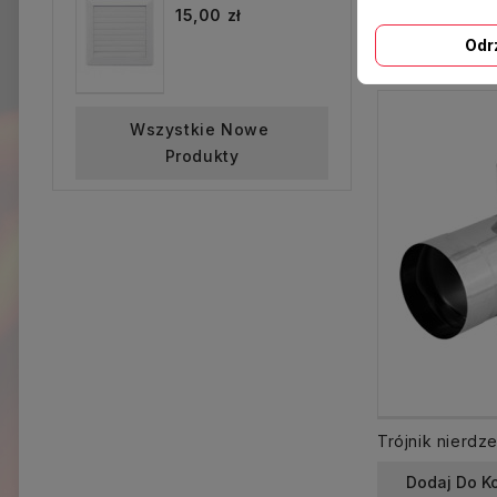
15,00 zł
Sprzeda
Odr
Wszystkie Nowe 
Produkty
Dodaj Do K