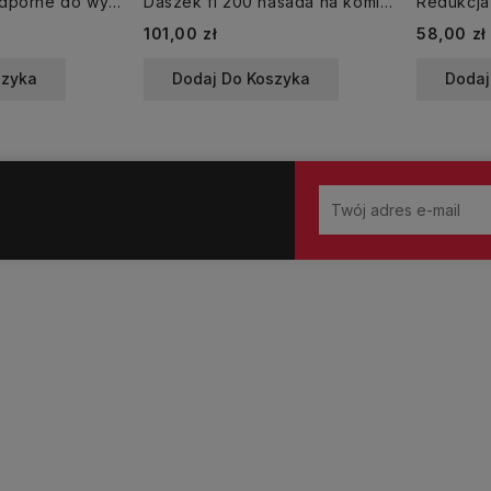
Drzwiczki żaroodporne do wyczystki 125x185
Daszek fi 200 nasada na komin nierdzewna
Cena
Cena
101,00 zł
58,00 zł
szyka
Dodaj Do Koszyka
Dodaj