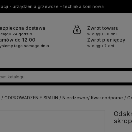
ylacji - urządzenia grzewcze - technika kominowa
ezpieczna dostawa
Zwrot towaru
 ciągu 24 godzin
w ciągu 30 dni
amów do 12:00
Zwrot pieniędzy
yślemy tego samego dnia
w ciągu 7 dni
a
ODPROWADZENIE SPALIN
Nierdzewne/ Kwasoodporne
Od
Odskr
skrop