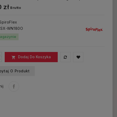
 zł
Brutto
 SpiroFlex
: SX-WN180O
agazynie
Dodaj Do Koszyka

pytaj O Produkt
ij