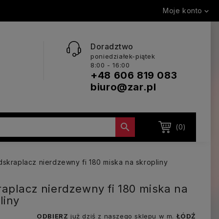
Moje konto

Doradztwo
poniedziałek-piątek
8:00 - 16:00
+48 606 819 083
biuro@zar.pl

(0)
skraplacz nierdzewny fi 180 miska na skropliny
aplacz nierdzewny fi 180 miska na
liny
ODBIERZ
już dziś z naszego sklepu w m.
ŁÓDŹ