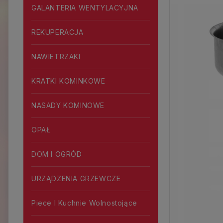
GALANTERIA WENTYLACYJNA
REKUPERACJA
NAWIETRZAKI
KRATKI KOMINKOWE
NASADY KOMINOWE
OPAŁ
DOM I OGRÓD
URZĄDZENIA GRZEWCZE
Piece I Kuchnie Wolnostojące