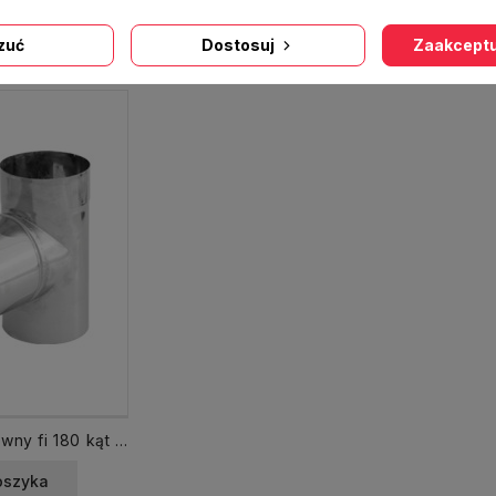
ż krzyżowa produktów
zuć
Dostosuj
Zaakceptu
Trójnik nierdzewny fi 180 kąt 90
oszyka