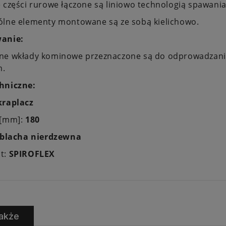
 części rurowe łączone są liniowo technologią spawan
ólne elementy montowane są ze sobą kielichowo.
anie:
ne wkłady kominowe przeznaczone są do odprowadzania 
m.
hniczne:
raplacz
 [mm]:
180
blacha nierdzewna
t:
SPIROFLEX
akże