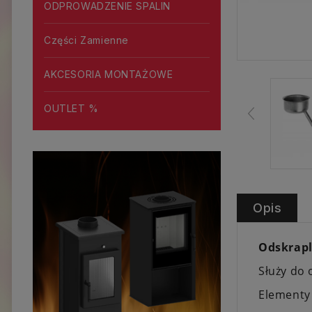
ODPROWADZENIE SPALIN
Części Zamienne
AKCESORIA MONTAŻOWE
OUTLET %
Opis
Odskrap
Służy do
Elementy