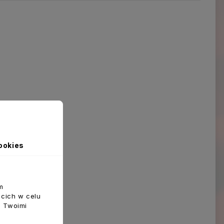
ookies
m
ecich w celu
z Twoimi