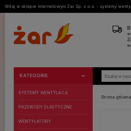
Witaj w sklepie internetowym Żar Sp. z o.o. - systemy went
B
w
Z
w
KATEGORIE

SYSTEMY WENTYLACJI
Strona główn
PRZEWODY ELASTYCZNE
WENTYLATORY