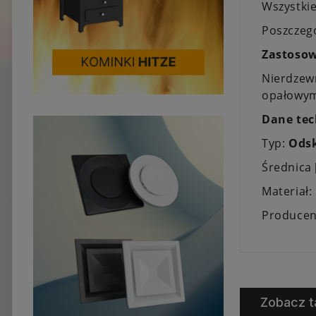
Wszystkie
Poszczeg
Zastosow
Nierdzew
opałowy
Dane tec
Typ:
Odsk
Średnica
Materiał:
Producen
Zobacz t