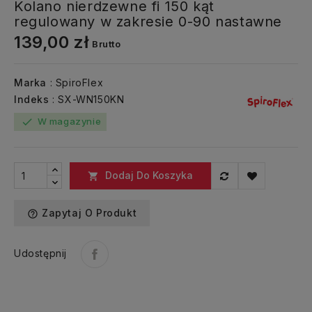
Kolano nierdzewne fi 150 kąt
regulowany w zakresie 0-90 nastawne
139,00 zł
Brutto
Marka
: SpiroFlex
Indeks
: SX-WN150KN
W magazynie
check
Dodaj Do Koszyka

Zapytaj O Produkt
help_outline
Udostępnij