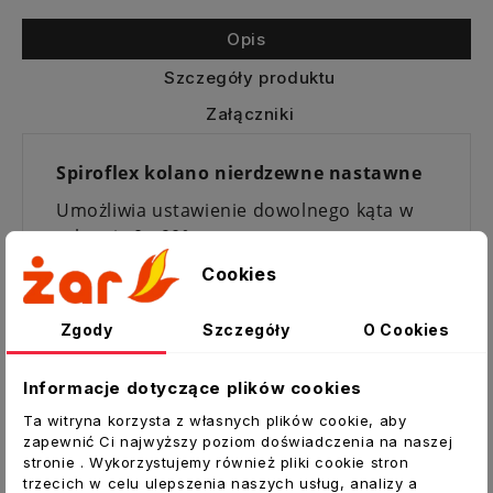
Opis
Szczegóły produktu
Załączniki
Spiroflex kolano nierdzewne nastawne
Umożliwia ustawienie dowolnego kąta w
zakresie 0 - 90°
Elementy wkładu kominowego wykonane
Cookies
są ze stali nierdzewnej o grubości 0,5 mm.
Zgody
Szczegóły
O Cookies
Wszystkie części rurowe łączone są liniowo
technologią spawania plazmowego.
Informacje dotyczące plików cookies
Poszczególne elementy montowane są ze
Ta witryna korzysta z własnych plików cookie, aby
sobą kielichowo.
zapewnić Ci najwyższy poziom doświadczenia na naszej
stronie . Wykorzystujemy również pliki cookie stron
Zastosowanie:
trzecich w celu ulepszenia naszych usług, analizy a