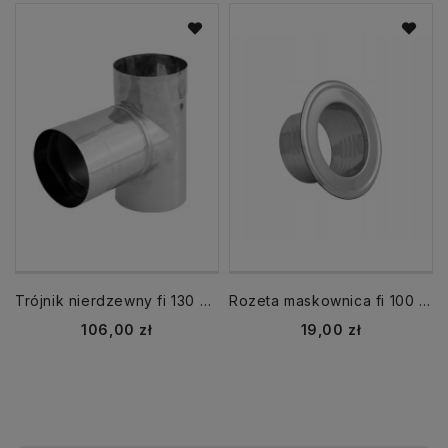
Trójnik nierdzewny fi 130 mm kąt 90
Rozeta maskownica fi 100 mm nierdzewna kołnierz
Cena
Cena
106,00 zł
19,00 zł