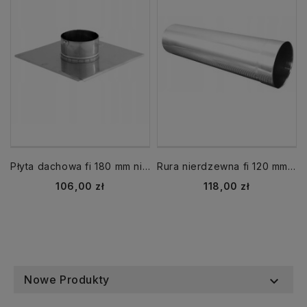
Płyta dachowa fi 180 mm nierdzewna
Rura nierdzewna fi 120 mm dł. 1000 mm 1 mb
Cena
Cena
106,00 zł
118,00 zł
Nowe Produkty
