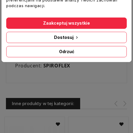
podczas nawigacji.
Typ:
Rozeta
Średnica otworu [mm]:
128
Średnica zewnętrzna [mm]:
200
Zaakceptuj wszystkie
Grubość [mm]:
0,5
Blacha nierdzewna
1.4301 grubość 0,5 mm
Dostosuj
blacha nierdzewna
Temperatura pracy:
450ºC
Odrzuć
Kolor:
chrom połysk
Producent:
SPIROFLEX
Inne produkty w tej kategorii: