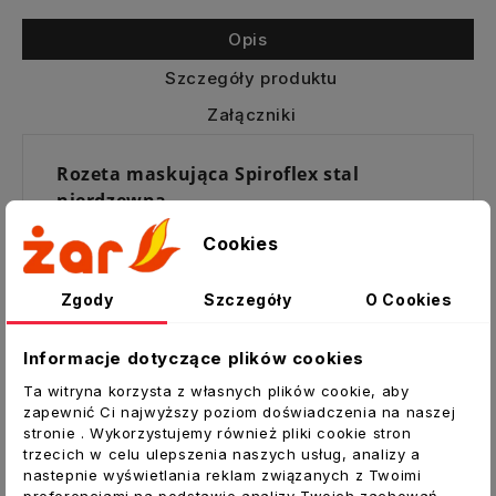
Opis
Szczegóły produktu
Załączniki
Rozeta maskująca Spiroflex stal
nierdzewna
Rozety maskujące służą do zabezpieczenia
Cookies
otworu wlotowego instalacji
wentylacyjnych do przewodu kominowego,
Zgody
Szczegóły
O Cookies
a także jako estetyczne wykończenia
przejścia rury przez ścianę, sufit itp.
Informacje dotyczące plików cookies
Zalety:
Ta witryna korzysta z własnych plików cookie, aby
zapewnić Ci najwyższy poziom doświadczenia na naszej
Bardzo prosty i szybki montaż
stronie . Wykorzystujemy również pliki cookie stron
Duża trwałość
trzecich w celu ulepszenia naszych usług, analizy a
nastepnie wyświetlania reklam związanych z Twoimi
Dane techniczne:
preferencjami na podstawie analizy Twoich zachowań