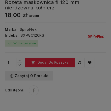
Rozeta maskownica fi 120 mm
nierdzewna kołnierz
18,00 zł
Brutto
Marka
: SpiroFlex
Indeks
: SX-WO120RS
W magazynie
check
Dodaj Do Koszyka

Zapytaj O Produkt
help_outline
Udostępnij