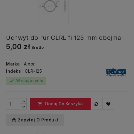
Uchwyt do rur CLRL fi 125 mm obejma
5,00 zł
Brutto
Marka
: Alnor
Indeks
: CLR-125
W magazynie
check
Dodaj Do Koszyka

Zapytaj O Produkt
help_outline