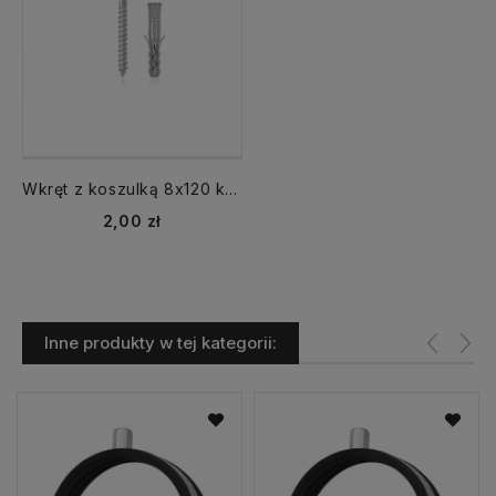
Wkręt z koszulką 8x120 koszulka L-120 mm
Cena
2,00 zł
Inne produkty w tej kategorii: