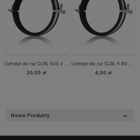
Uchwyt do rur CLRL 500 z uszczelką
Uchwyt do rur CLRL fi 80 mm obejma z uszczelką
Cena
Cena
20,00 zł
4,00 zł
Nowe Produkty
