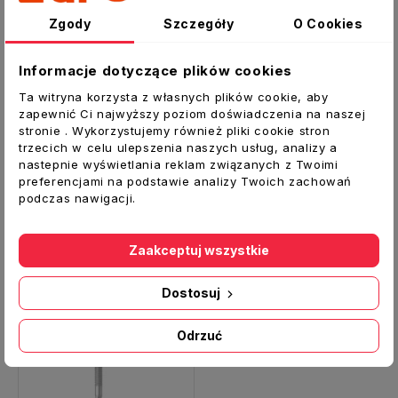
W komplecie znajduj się śruby i nakrętki.
Zgody
Szczegóły
O Cookies
Dane techniczne:
Informacje dotyczące plików cookies
Typ:
Uc
hwyt mocujący
Średnica [mm]:
125
Ta witryna korzysta z własnych plików cookie, aby
zapewnić Ci najwyższy poziom doświadczenia na naszej
Materiał:
Blacha ocynkowana
stronie . Wykorzystujemy również pliki cookie stron
Producent:
ALNOR
trzecich w celu ulepszenia naszych usług, analizy a
nastepnie wyświetlania reklam związanych z Twoimi
preferencjami na podstawie analizy Twoich zachowań
podczas nawigacji.
Zaakceptuj wszystkie
Zobacz także
Dostosuj
Odrzuć