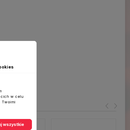
ookies
m
ecich w celu
z Twoimi
j wszystkie