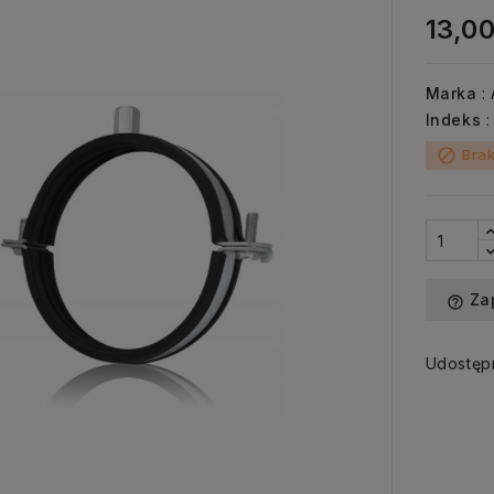
13,00
Marka
:
Indeks
Brak
block
Za
help_outline
Udostępn