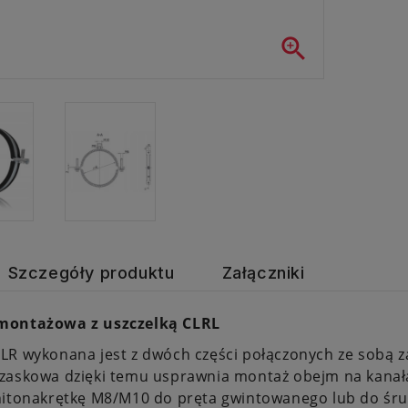

Szczegóły produktu
Załączniki
montażowa z uszczelką CLRL
R wykonana jest z dwóch części połączonych ze sobą z
zaskowa dzięki temu usprawnia montaż obejm na kanał
nitonakrętkę M8/M10 do pręta gwintowanego lub do śr