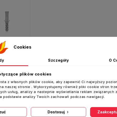
Cookies
Wkręt z koszulką 8x120 koszulka L-120 mm
dy
Szczegóły
O C
otyczące plików cookies
oszyka
ysta z własnych plików cookie, aby zapewnić Ci najwyższy pozio
a naszej stronie . Wykorzystujemy również pliki cookie stron trz
ych usług, analizy a nastepnie wyświetlania reklam związanych 
ż krzyżowa produktów
na podstawie analizy Twoich zachowań podczas nawigacji.
zuć
Dostosuj
Zaakceptu