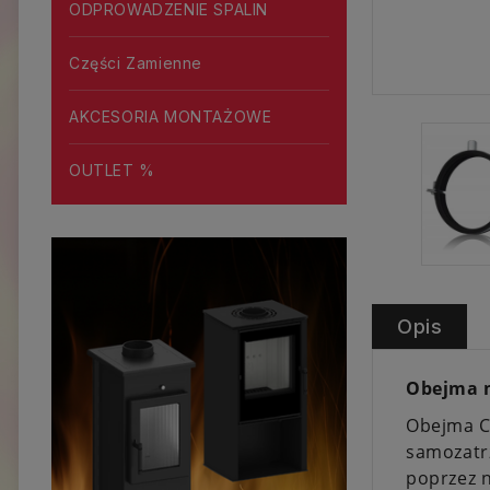
ODPROWADZENIE SPALIN
Części Zamienne
AKCESORIA MONTAŻOWE
OUTLET %
Opis
Obejma 
Obejma CL
samozatr
poprzez 