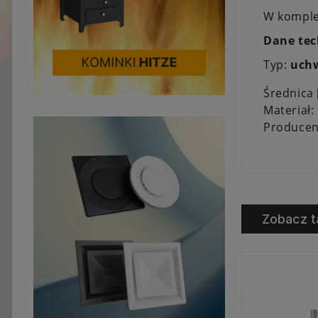
W komplec
Dane tec
Typ:
uchw
Średnica
Materiał:
Producen
Zobacz t