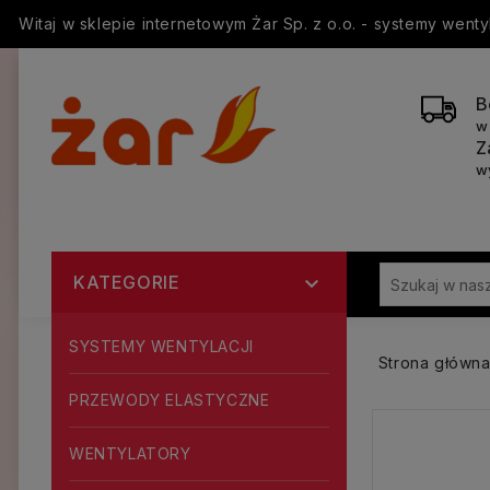
Witaj w sklepie internetowym Żar Sp. z o.o. - systemy went
B
w
Z
w
KATEGORIE

SYSTEMY WENTYLACJI
Strona główn
PRZEWODY ELASTYCZNE
WENTYLATORY