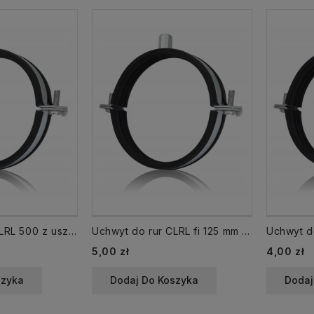
Uchwyt do rur CLRL 500 z uszczelką
Uchwyt do rur CLRL fi 125 mm obejma z uszczelką
Cena
Cena
5,00 zł
4,00 zł
szyka
Dodaj Do Koszyka
Dodaj