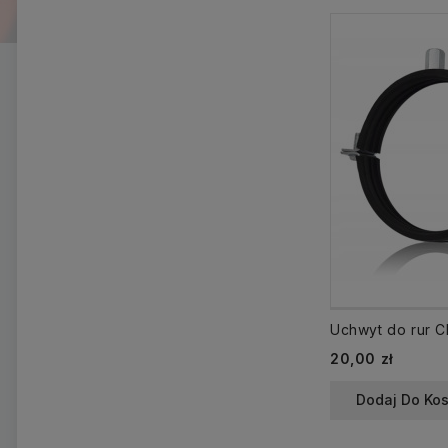
Cena
20,00 zł
Dodaj Do Ko