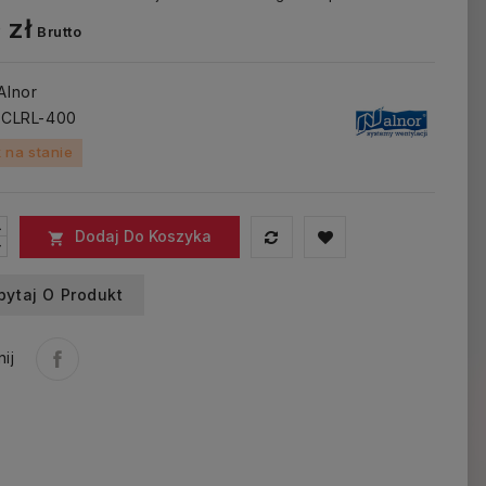
 zł
Brutto
 Alnor
: CLRL-400
 na stanie
Dodaj Do Koszyka

pytaj O Produkt
ij