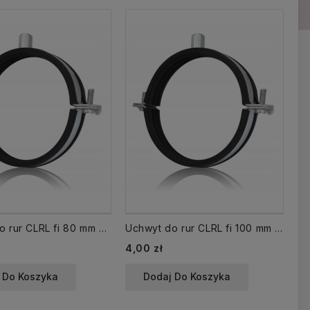
Ce
6,
Uchwyt do rur CLRL fi 80 mm obejma z uszczelką
Uchwyt do rur CLRL fi 100 mm obejma z uszczelką
Cena
4,00 zł
 Do Koszyka
Dodaj Do Koszyka