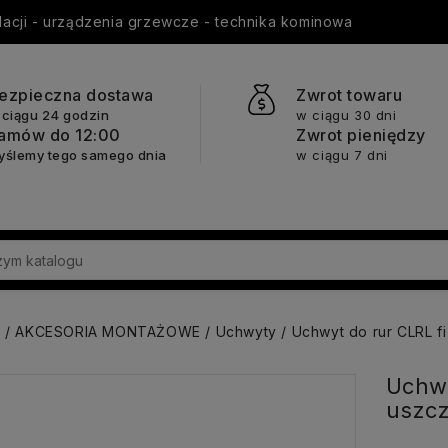
ylacji - urządzenia grzewcze - technika kominowa
ezpieczna dostawa
Zwrot towaru
 ciągu 24 godzin
w ciągu 30 dni
amów do 12:00
Zwrot pieniędzy
yślemy tego samego dnia
w ciągu 7 dni
a
AKCESORIA MONTAŻOWE
Uchwyty
Uchwyt do rur CLRL f
Uchwy
uszcz