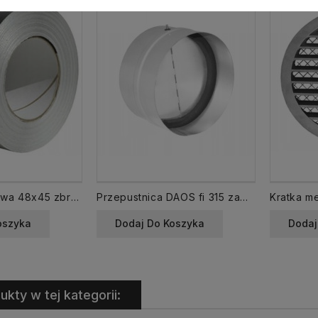
Taśma aluminiowa 48x45 zbrojona OPTIMA
Przepustnica DAOS fi 315 zawór zwrotny
oszyka
Dodaj Do Koszyka
Dodaj
ukty w tej kategorii: