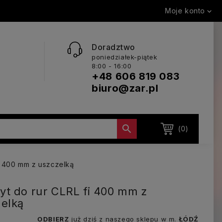
Moje konto

Doradztwo
poniedziałek-piątek
8:00 - 16:00
+48 606 819 083
biuro@zar.pl

(0)
i 400 mm z uszczelką
t do rur CLRL fi 400 mm z
elką
ODBIERZ
już dziś z naszego sklepu w m.
ŁÓDŹ