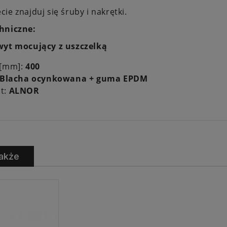
ie znajduj się śruby i nakrętki.
hniczne:
yt mocujący z uszczelką
 [mm]:
40
0
Blacha ocynkowana + guma EPDM
t:
ALNOR
akże