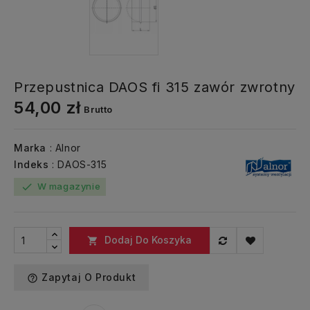
Przepustnica DAOS fi 315 zawór zwrotny
54,00 zł
Brutto
Marka
: Alnor
Indeks
: DAOS-315
W magazynie
check
Dodaj Do Koszyka

Zapytaj O Produkt
help_outline