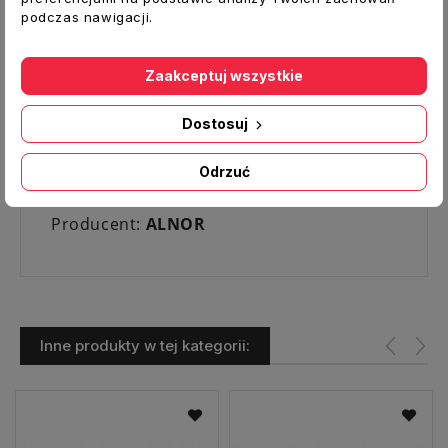
lamelki przepustnicy w pozycji zamkniętej
podczas nawigacji.
możliwe jest stosowanie jej również w
instalacjach pionowych.
Zaakceptuj wszystkie
Dane techniczne:
Typ:
Przepustnica zwrotna
Dostosuj
Średnica [mm]:
315
Odrzuć
Materiał:
blacha ocynkowana
Producent:
ALNOR
Inne produkty w tej kategorii: