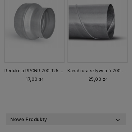
Redukcja RPCNR 200-125 nypel-nypel
Kanał rura sztywna fi 200 mm SPR-OCY-200-040 spiro
Cena
Cena
17,00 zł
25,00 zł
Nowe Produkty
