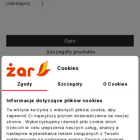
Udostępnij
Opis
Szczegóły produktu
Załączniki
Cookies
Zwrotna klapa wentylacyjna o przekroju
Zgody
Szczegóły
O Cookies
okrągłym
Przepustnica DAOS jest okrągłą klapą zwrotną
Informacje dotyczące plików cookies
umożliwiającą przepływ powietrza tylko w
Ta witryna korzysta z własnych plików cookie, aby
jednym kierunku. Aluminiowe lamelki podczas
zapewnić Ci najwyższy poziom doświadczenia na naszej
zamykania dotykają piankowej uszczelki dzięki
stronie . Wykorzystujemy również pliki cookie stron
czemu brak jest hałasu w instalacji wentylacji
trzecich w celu ulepszenia naszych usług, analizy a
nastepnie wyświetlania reklam związanych z Twoimi
kanałowej. Dzięki sprężynce utrzymującej
preferencjami na podstawie analizy Twoich zachowań