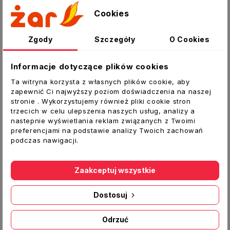
Opis
Cookies
Szczegóły produktu
Zgody
Szczegóły
O Cookies
Załączniki
Informacje dotyczące plików cookies
Kolano pionowe łącznikowe 100/204x60 mm
90°
Ta witryna korzysta z własnych plików cookie, aby
zapewnić Ci najwyższy poziom doświadczenia na naszej
Kolano pionowe 90°do połączenia kanałów
stronie . Wykorzystujemy również pliki cookie stron
płaskich z kanałem okrągłym. Łatwy montaż bez
trzecich w celu ulepszenia naszych usług, analizy a
nastepnie wyświetlania reklam związanych z Twoimi
specjalistycznych narzędzi „na wcisk” nie
preferencjami na podstawie analizy Twoich zachowań
wymaga spoiwa np. w postaci kleju, lekka
podczas nawigacji.
konstrukcja, estetyczny wygląd.
Zaakceptuj wszystkie
Dostosuj
Inne produkty w tej kategorii:
Odrzuć