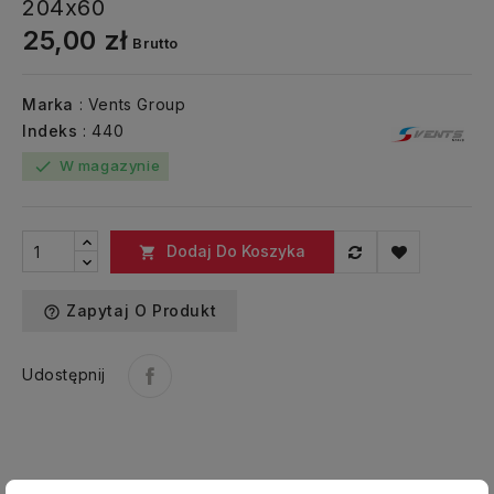
204x60
25,00 zł
Brutto
Marka
: Vents Group
Indeks
: 440
W magazynie
check
Dodaj Do Koszyka

Zapytaj O Produkt
help_outline
Udostępnij