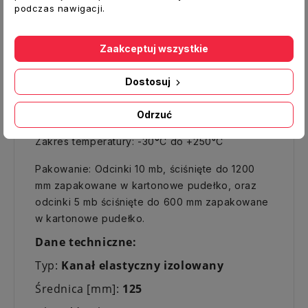
podczas nawigacji.
ognioodporność, a także skuteczna izolacja
termiczna i akustyczna.
Zaakceptuj wszystkie
PARAMETRY:
Prędkość powietrza (maks.): 30 m / s
Dostosuj
Ciśnienie robocze (maks.): + 5000 Pa
Promień gięcia: 0,54 x D + 25mm
Odrzuć
Ognioodporność: klasa M1 / M0
Zakres temperatury: -30
°
C do +250°C
Pakowanie: Odcinki 10 mb, ściśnięte do 1200
mm zapakowane w kartonowe pudełko, oraz
odcinki 5 mb ściśnięte do 600 mm zapakowane
w kartonowe pudełko.
Dane techniczne:
Typ:
Kanał elastyczny izolowany
Średnica [mm]:
125