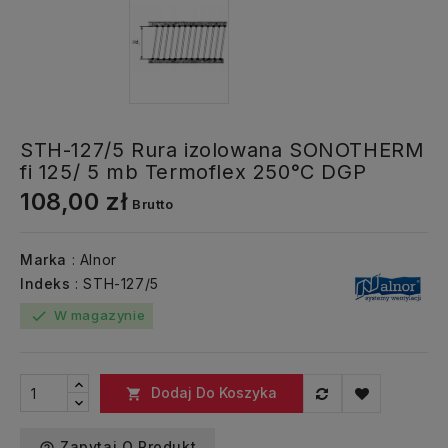
STH-127/5 Rura izolowana SONOTHERM
fi 125/ 5 mb Termoflex 250°C DGP
108,00 zł
Brutto
Marka
: Alnor
Indeks
: STH-127/5
W magazynie
check
Dodaj Do Koszyka

Zapytaj O Produkt