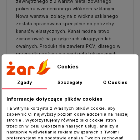
zewnętrznego z 2 warstw metalizowanego
poliestru wzmocnionego włóknem szklanym.
Nowa warstwa izolacyjna z włókna szklanego
została opracowana specjalnie na potrzeby
kanałów elastycznych. Kanał można łatwo
zamontować na przyłączach okrągłych lub
owalnych. Produkt nie zawiera PCV, dlatego w
przypadku pożaru nie wydziela toksycznych
gazów.
Cookies
Mikroperforacja wewnętrznej warstwy
zapewnia lepsze tłumienie hałasu
Zgody
Szczegóły
O Cookies
przepływającego powietrza.
ZASTOSOWANIE:
Informacje dotyczące plików cookies
Kanały elastyczne SONOTHERM są stosowane
Ta witryna korzysta z własnych plików cookie, aby
zapewnić Ci najwyższy poziom doświadczenia na naszej
w systemach DGP (dogrzewania gorącym
stronie . Wykorzystujemy również pliki cookie stron
powietrzem z kominka), wentylacyjnych i
trzecich w celu ulepszenia naszych usług, analizy a
klimatyzacyjnych, w których jest wymagana
nastepnie wyświetlania reklam związanych z Twoimi
preferencjami na podstawie analizy Twoich zachowań
duża wytrzymałość mechaniczna, termiczna,