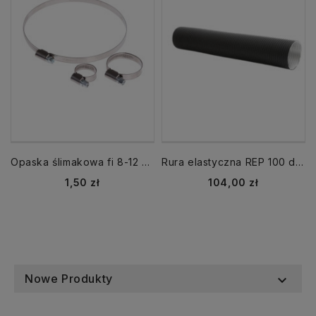
Opaska ślimakowa fi 8-12 mm skręcana
Rura elastyczna REP 100 dł. 1,5 m aluminiowa czarna
Cena
Cena
1,50 zł
104,00 zł
Nowe Produkty
