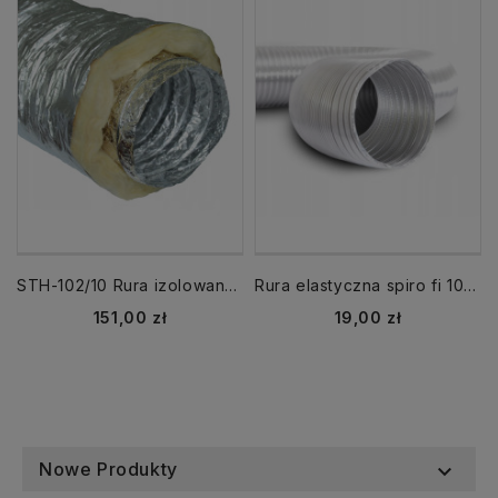
STH-102/10 Rura izolowana SONOTHERM fi 100/ 10 mb Termoflex 250°C DGP
Rura elastyczna spiro fi 100 3m aluminiowa
Cena
Cena
151,00 zł
19,00 zł
Nowe Produkty
