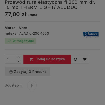
Przewód rura elastyczna fi 200 mm dł.
10 mb THERM LIGHT/ ALUDUCT
77,00 zł
Brutto
Marka
: Alnor
Indeks
: ALAD-L-200-1000
W magazynie
check
Dodaj Do Koszyka

Zapytaj O Produkt
help_outline
Udostępnij