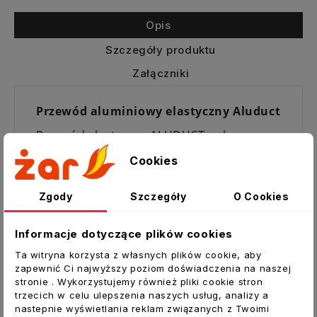
Opis
Szczegóły produktu
Załączniki
Przewód aluminiowy elastyczny Aluduct
Przewód elastyczny ALUDUCT wykonany
jest w obudowie aluminiowo-poliestrowej
Cookies
wzmocnionej spiralnie nawiniętym drutem
stalowym.
Zgody
Szczegóły
O Cookies
Stopień elastyczności (średnica
nawinięcia): Relatywnie do określonej
Informacje dotyczące plików cookies
średnicy tj. Ok. 0,6 x średnica w mm
Ta witryna korzysta z własnych plików cookie, aby
Zakres temperatur: - 20 ° C do + 140 ° C
zapewnić Ci najwyższy poziom doświadczenia na naszej
stronie . Wykorzystujemy również pliki cookie stron
Dopuszczalne podciśnienie: w zależności
trzecich w celu ulepszenia naszych usług, analizy a
od położenia przewodu.
nastepnie wyświetlania reklam związanych z Twoimi