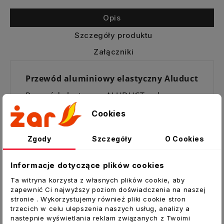
Opis
Szczegóły produktu
Załączniki
Przewód aluminiowy elastyczny Aluduct
Przewód elastyczny ALUDUCT wykonany
jest w obudowie aluminiowo-poliestrowej
Cookies
wzmocnionej spiralnie nawiniętym drutem
stalowym.
Zgody
Szczegóły
O Cookies
Stopień elastyczności (średnica
nawinięcia): Relatywnie do określonej
Informacje dotyczące plików cookies
średnicy tj. Ok. 0,6 x średnica w mm
Ta witryna korzysta z własnych plików cookie, aby
Zakres temperatur: - 20 ° C do + 140 ° C
zapewnić Ci najwyższy poziom doświadczenia na naszej
stronie . Wykorzystujemy również pliki cookie stron
Dopuszczalne podciśnienie: w zależności
trzecich w celu ulepszenia naszych usług, analizy a
od położenia przewodu.
nastepnie wyświetlania reklam związanych z Twoimi