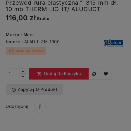
Przewód rura elastyczna fi 315 mm dł.
10 mb THERM LIGHT/ ALUDUCT
116,00 zł
Brutto
Marka
: Alnor
Indeks
: ALAD-L-315-1000
Brak na stanie
block
Dodaj Do Koszyka

Zapytaj O Produkt
help_outline
Udostępnij