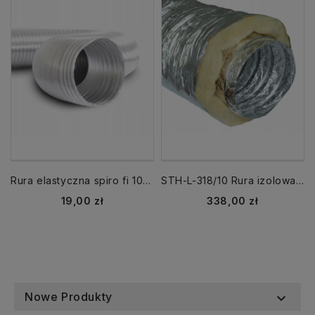
Rura elastyczna spiro fi 100 3m aluminiowa
STH-L-318/10 Rura izolowana SONOTHERM LIGHT fi 300 / 10 mb Termoflex 140°C
Cena
Cena
19,00 zł
338,00 zł
Nowe Produkty
