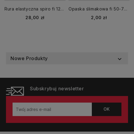
Rura elastyczna spiro fi 125 dł. 3 m aluminiowa
Opaska ślimakowa fi 50-70 mm skręcana
Cena
Cena
28,00 zł
2,00 zł
Nowe Produkty

Subskrybuj newsletter