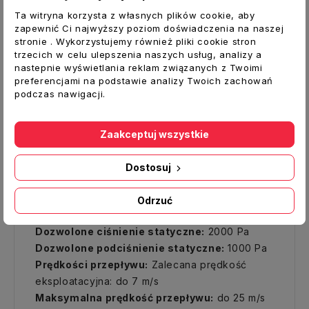
ciąg wentylacyjny i puszki rozprężne.
Ta witryna korzysta z własnych plików cookie, aby
Przydatne są również podczas wyciągu
zapewnić Ci najwyższy poziom doświadczenia na naszej
powietrza gorącego znad czaszy kominka,
stronie . Wykorzystujemy również pliki cookie stron
które to gorące powietrze dalej jest
trzecich w celu ulepszenia naszych usług, analizy a
nastepnie wyświetlania reklam związanych z Twoimi
transportowane przewodami po budynku
preferencjami na podstawie analizy Twoich zachowań
PARAMETRY:
podczas nawigacji.
Pakowanie:
1 szt. - odcinek 3 mb, ściśnięte do
1- 1,3 m
Zaakceptuj wszystkie
Stopień elastyczności:
Minimalny promień
zagięcia przewodu jest rzędu półtora średnicy
Dostosuj
(R=1,5 D)
Zakres temperatury:
Od -30 ̊C do +250 ̊C
Odrzuć
Maksymalna wilgotność:
95 %
Dozwolone ciśnienie statyczne:
2000 Pa
Dozwolone podciśnienie statyczne:
1000 Pa
Prędkości przepływu:
Zalecana prędkość
eksploatacyjna: do 7 m/s
Maksymalna prędkość przepływu:
do 25 m/s