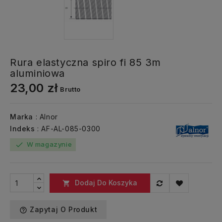
Rura elastyczna spiro fi 85 3m
aluminiowa
23,00 zł
Brutto
Marka
: Alnor
Indeks
: AF-AL-085-0300
W magazynie
check
Dodaj Do Koszyka

Zapytaj O Produkt
help_outline