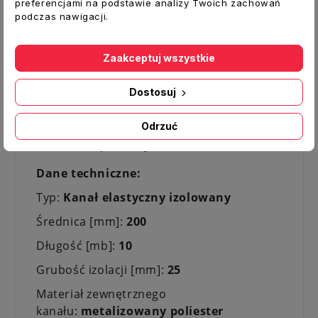
preferencjami na podstawie analizy Twoich zachowań
wymagana duża wytrzymałość
podczas nawigacji.
mechaniczna, termiczna, a także skuteczna
izolacja termiczna i akustyczna.
Zaakceptuj wszystkie
PARAMETRY:
Dostosuj
Prędkość powietrza (maks.): 30 m / s
Ciśnienie robocze (maks.): + 2500 Pa
Odrzuć
Promień gięcia: 0,54 x D + 25mm
Zakres temperatury: -30
°
C do +140°C
Dane techniczne:
Typ:
Kanał elastyczny izolowany
Średnica [mm]:
200
Długość [mb]:
10
Grubość izolacji [mm]:
25
Materiał zewnętrznego
kanału:
metalizowany poliester