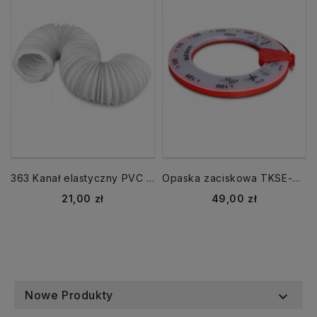
363 Kanał elastyczny PVC fi 100 mm długość 3m rura Vents
Opaska zaciskowa TKSE-A 30 mb taśma stalowa
Cena
Cena
21,00 zł
49,00 zł
Nowe Produkty
