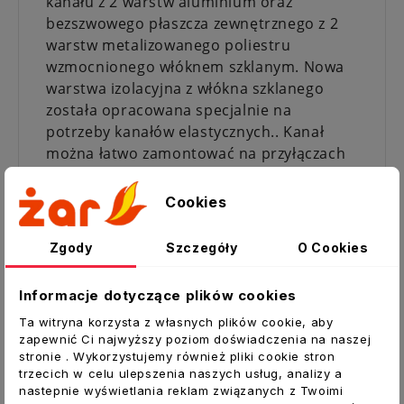
kanału z 2 warstw aluminium oraz
bezszwowego płaszcza zewnętrznego z 2
warstw metalizowanego poliestru
wzmocnionego włóknem szklanym. Nowa
warstwa izolacyjna z włókna szklanego
została opracowana specjalnie na
potrzeby kanałów elastycznych.. Kanał
można łatwo zamontować na przyłączach
okrągłych lub owalnych. Produkt nie
zawiera PCV, dlatego w przypadku pożaru
Cookies
nie wydziela toksycznych gazów.
Mikroperfocja wewnętrznej warstwy
Zgody
Szczegóły
O Cookies
zapewnia lepsze tłumienie hałasu
przepływającego powietrza.
Informacje dotyczące plików cookies
ZASTOSOWANIE:
Ta witryna korzysta z własnych plików cookie, aby
zapewnić Ci najwyższy poziom doświadczenia na naszej
Kanały elastyczne SONOTHERM LIGHT są
stronie . Wykorzystujemy również pliki cookie stron
stosowane w systemach wentylacyjnych i
trzecich w celu ulepszenia naszych usług, analizy a
nastepnie wyświetlania reklam związanych z Twoimi
klimatyzacyjnych, w których jest