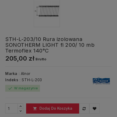
STH-L-203/10 Rura izolowana
SONOTHERM LIGHT fi 200/ 10 mb
Termoflex 140°C
205,00 zł
Brutto
Marka
: Alnor
Indeks
: STH-L-203
W magazynie
check
Dodaj Do Koszyka
