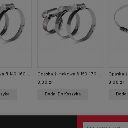
Opaska ślimakowa fi 140-160 mm skręcana
Opaska ślimakowa fi 150-170 mm skręcana
Cena
Cena
3,00 zł
3,00 zł
szyka
Dodaj Do Koszyka
Dodaj