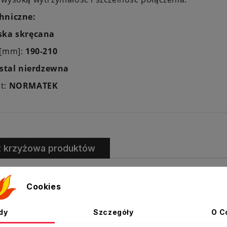
hniczne:
ska skręcana
 [mm]:
190-210
stal nierdzewna
t:
NORMATEK
ż krzyżowa produktów
Cookies
dy
Szczegóły
O C