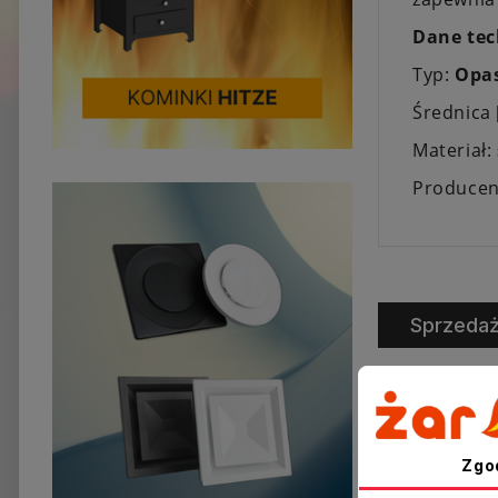
Dane tec
Typ:
Opa
Średnica
Materiał:
Producen
Sprzeda
Zgo