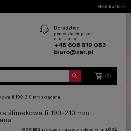
Moje konto

Doradztwo
poniedziałek-piątek
8:00 - 16:00
+48 606 819 083
biuro@zar.pl

(0)
kowa fi 190-210 mm skręcana
a ślimakowa fi 190-210 mm
cana
ODBIERZ
już dziś z naszego sklepu w m.
ŁÓDŹ