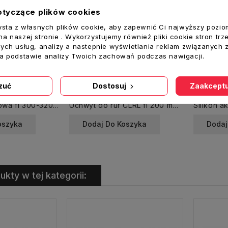
otyczące plików cookies
ysta z własnych plików cookie, aby zapewnić Ci najwyższy pozio
a naszej stronie . Wykorzystujemy również pliki cookie stron trz
ych usług, analizy a nastepnie wyświetlania reklam związanych 
na podstawie analizy Twoich zachowań podczas nawigacji.
zuć
Dostosuj
Zaakceptu
Opaska ślimakowa fi 300-320 mm skręcana
Uchwyt do rur CLRL fi 200 mm obejma z uszczelką
oszyka
Dodaj Do Koszyka
Dodaj
ukty w tej kategorii: