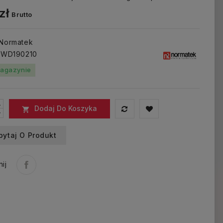
zł
Brutto
 Normatek
: WD190210
agazynie
Dodaj Do Koszyka

pytaj O Produkt
ij