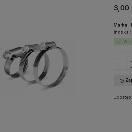
3,00 
Marka
:
Indeks
W m
check
Za
help_outline
Udostępn