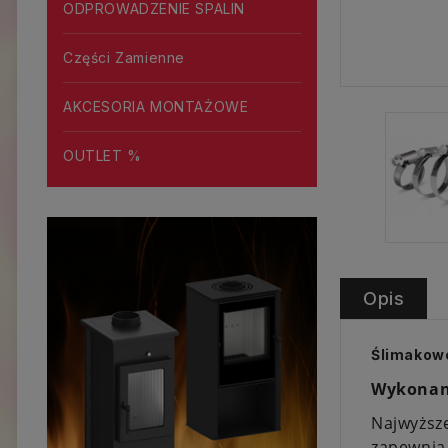
ODPROWADZENIE SPALIN
Części Zamienne
AKCESORIA MONTAŻOWE
OUTLET %
Opis
Ślimakow
Wykonan
Najwyższe
zapewnia 