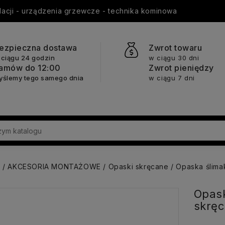
ylacji - urządzenia grzewcze - technika kominowa
ezpieczna dostawa
Zwrot towaru
 ciągu 24 godzin
w ciągu 30 dni
amów do 12:00
Zwrot pieniędzy
yślemy tego samego dnia
w ciągu 7 dni
a
AKCESORIA MONTAŻOWE
Opaski skręcane
Opaska ślima
Opask
skrę