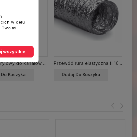
m
ecich w celu
z Twoimi
j wszystkie
Silikon akrylowy do kanałów wentylacyjnych szary 310 ml
Przewód rura elastyczna fi 160 mm dł. 10 mb THERM LIGHT/ ALUDUCT
 Do Koszyka
Dodaj Do Koszyka