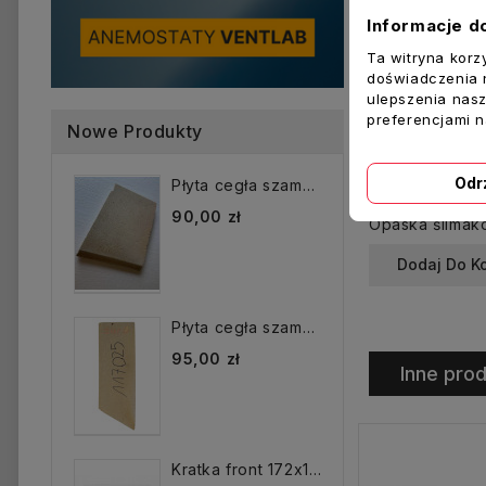
Informacje d
Ta witryna korz
doświadczenia n
ulepszenia nasz
preferencjami 
Nowe Produkty
Odr
Płyta cegła szamotowa...
90,00 zł
Dodaj Do K
Płyta cegła szamotowa...
95,00 zł
Inne prod
Kratka front 172x172 mm...