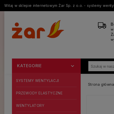
Witaj w sklepie internetowym Żar Sp. z o.o. - systemy went
B
w
Z
w
KATEGORIE

SYSTEMY WENTYLACJI
Strona główn
PRZEWODY ELASTYCZNE
WENTYLATORY