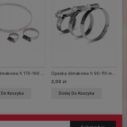
Opaska ślimakowa fi 170-190 mm skręcana
Opaska ślimakowa fi 90-110 mm skręcana
Cena
Ce
2,00 zł
2,
 Do Koszyka
Dodaj Do Koszyka