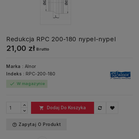
Redukcja RPC 200-180 nypel-nypel
21,00 zł
Brutto
Marka
: Alnor
Indeks
: RPC-200-180
W magazynie
check
Dodaj Do Koszyka

Zapytaj O Produkt
help_outline