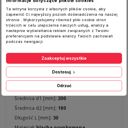
Informacje dotyczące plików cookies
dostępnej na naszych aukcjach.
Ta witryna korzysta z własnych plików cookie, aby
Zwężka oszczędza miejsce w instalacji,
zapewnić Ci najwyższy poziom doświadczenia na naszej
stronie . Wykorzystujemy również pliki cookie stron
natomiast zwiększa opory w stosunku do
trzecich w celu ulepszenia naszych usług, analizy a
redukcji wydłużonych RSCL. Typowe średnice
nastepnie wyświetlania reklam związanych z Twoimi
do d-315 wykonywane są jako tłoczone co
preferencjami na podstawie analizy Twoich zachowań
podczas nawigacji.
dodatkowo obniża cenę produktu i poprawia
estetykę wykonania. Dla poprawiania
szczelności np. do klasy B wymagane jest
Zaakceptuj wszystkie
dodatkowo owiniecie połączeń taśmą
uszczelniającą typu TAL, DUCT, Met.
Dostosuj
Dane techniczne:
Odrzuć
Typ:
Redukcja RPC nypel- nypel
Średnica d1 [mm]:
200
Średnica d2 [mm]:
180
Długość L [mm]:
30
Materiał:
blacha ocynkowana