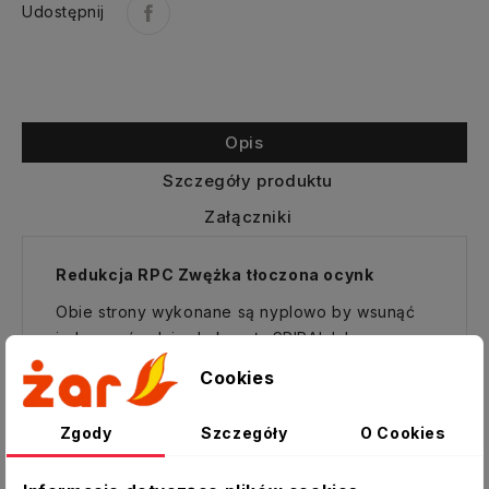
Udostępnij
Opis
Szczegóły produktu
Załączniki
Redukcja RPC Zwężka tłoczona ocynk
Obie strony wykonane są nyplowo by wsunąć
je bezpośrednio do kanału SPIRAL lub
przewodu gładkiego. Końcówki posiadają
Cookies
bezpieczną krawędź wykonaną poprzez
wywinięcie jej końcówki.
Zgody
Szczegóły
O Cookies
Połączenie z kształtką , np: trójnikiem, czy
kolanem wymaga zastosowania złączki mufowej