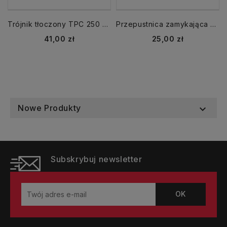
Trójnik tłoczony TPC 250 - 160
Przepustnica zamykająca DAS fi 100
Cena
Cena
41,00 zł
25,00 zł
Nowe Produkty

Subskrybuj newsletter