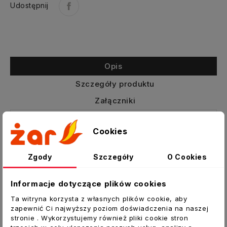
Udostępnij
Opis
Szczegóły produktu
Załączniki
Złączka mufowa do kształtek
Cookies
wentylacyjnych
Zgody
Szczegóły
O Cookies
Mufa MSF przeznaczona jest do łączenia ze
sobą kształtek wentylacyjnych okrągłych.
Działa tak samo z systemem z uszczelkami jak i
Informacje dotyczące plików cookies
bez uszczelek. Nachodzi na zewnątrz trójnika,
Ta witryna korzysta z własnych plików cookie, aby
kolana, przepustnicy, redukcji i łączona jest za
zapewnić Ci najwyższy poziom doświadczenia na naszej
pomocą nitów lub wkrętów samowiercących.
stronie . Wykorzystujemy również pliki cookie stron