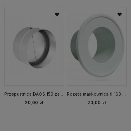
Przepustnica DAOS 150 zawór zwrotny
Rozeta maskownica fi 160 mm biała kołnierz
Cena
Cena
20,00 zł
20,00 zł