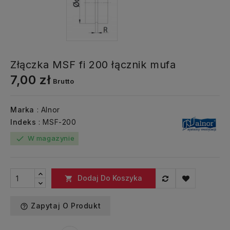
Złączka MSF fi 200 łącznik mufa
7,00 zł
Brutto
Marka
: Alnor
Indeks
: MSF-200
W magazynie
check
Dodaj Do Koszyka

Zapytaj O Produkt
help_outline