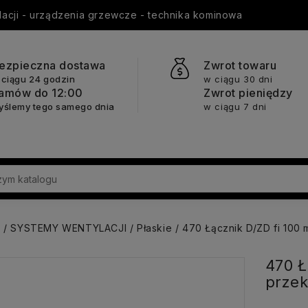
ylacji - urządzenia grzewcze - technika kominowa
ezpieczna dostawa
Zwrot towaru
 ciągu 24 godzin
w ciągu 30 dni
amów do 12:00
Zwrot pieniędzy
yślemy tego samego dnia
w ciągu 7 dni
a
SYSTEMY WENTYLACJI
Płaskie
470 Łącznik D/ZD fi 100
470 Ł
prze