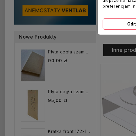
ulepszenia nasz
preferencjami 
Dodaj Do K
Odr
Nowe Produkty
Inne prod
Płyta cegła szamotowa...
90,00 zł
Płyta cegła szamotowa...
95,00 zł
Kratka front 172x172 mm...