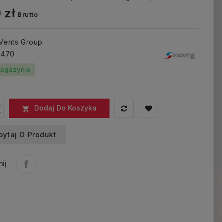
 zł
Brutto
 Vents Group
: 470
agazynie
Dodaj Do Koszyka

pytaj O Produkt
ij