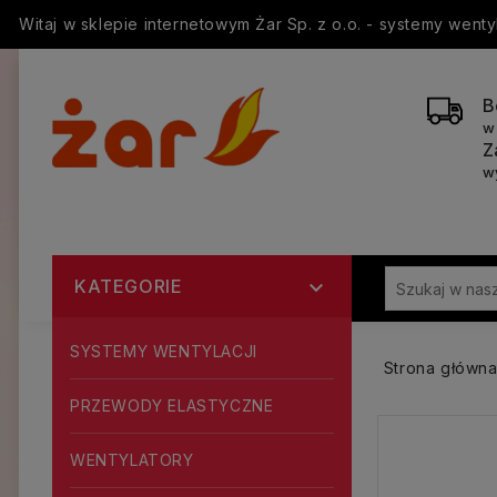
Witaj w sklepie internetowym Żar Sp. z o.o. - systemy went
B
w
Z
w
KATEGORIE

SYSTEMY WENTYLACJI
Strona główn
PRZEWODY ELASTYCZNE
WENTYLATORY