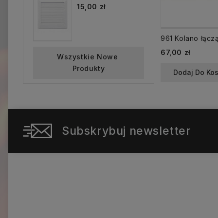
15,00 zł
Cena
67,00 zł
Wszystkie Nowe 
Produkty
Dodaj Do Ko
Subskrybuj newsletter