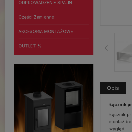
ODPROWADZENIE SPALIN
Części Zamienne
AKCESORIA MONTAŻOWE
OUTLET %
Opis
Łącznik p
Łącznik pr
montaż bez
wygląd