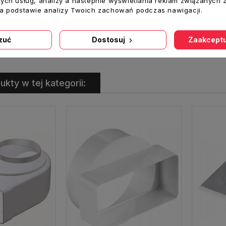
ych usług, analizy a nastepnie wyświetlania reklam związanych 
na podstawie analizy Twoich zachowań podczas nawigacji.
430 Kolano łącznikowe zmienne fi 100 mm 120x60
460 Kolano pionowe D/KPI 120x60
oszyka
Dodaj Do Koszyka
Dodaj
zuć
Dostosuj
Zaakceptu
ukty w tej kategorii: