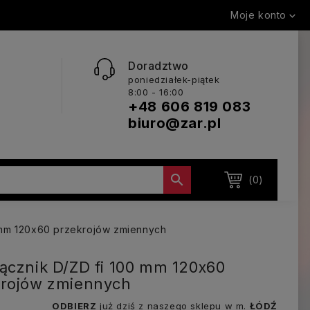
Moje konto

Doradztwo
poniedziałek-piątek
8:00 - 16:00
+48 606 819 083
biuro@zar.pl

(0)
 mm 120x60 przekrojów zmiennych
ącznik D/ZD fi 100 mm 120x60
krojów zmiennych
ODBIERZ
już dziś z naszego sklepu w m.
ŁÓDŹ