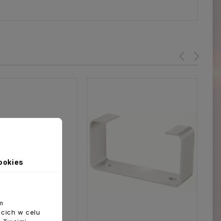
ookies
m
ecich w celu