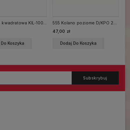
Podstawa kwadratowa KIL-100 z króćcem okrągłym ocynkowana
555 Kolano poziome D/KPO 204x60 kąt 45
Cena
Ce
47,00 zł
10
 Do Koszyka
Dodaj Do Koszyka