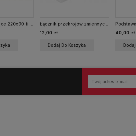
961 Kolano łączące 220x90 fi 150 mm mimośrodowe Vents
Łącznik przekrojów zmiennych D/ZK 110x55 fi 100 przekrojów zmiennych
Cena
Cena
12,00 zł
40,00 zł
szyka
Dodaj Do Koszyka
Dodaj