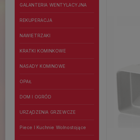
GALANTERIA WENTYLACYJNA
REKUPERACJA
NAWIETRZAKI
KRATKI KOMINKOWE
NASADY KOMINOWE
OPAŁ
DOM I OGRÓD
URZĄDZENIA GRZEWCZE
Piece I Kuchnie Wolnostojące