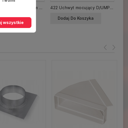
z Twoimi
Kanał okrągły D/O fi 100 mm dł. 0,5 m rura
422 Uchwyt mocujący D/UMP 120x60
 Do Koszyka
Dodaj Do Koszyka
j wszystkie