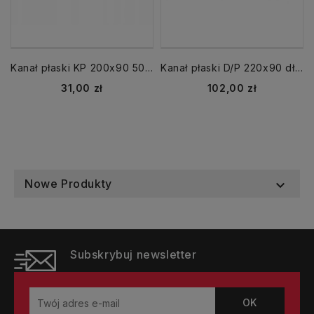
Kanał płaski KP 200x90 500 mm 0,5 mb prostokątny
Kanał płaski D/P 220x90 dł. 1,5 m
Cena
Cena
31,00 zł
102,00 zł
Nowe Produkty

Subskrybuj newsletter