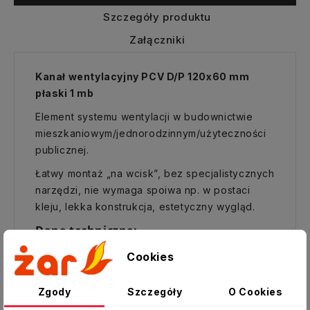
Szczegóły produktu
Załączniki
Kanał wentylacyjny PCV D/P 120x60 mm
płaski 1 mb
Element systemu wentylacji w budownictwie
mieszkaniowym/jednorodzinnym/użyteczności
publicznej.
Łatwy montaż „na wcisk”, bez specjalistycznych
narzędzi, nie wymaga spoiwa np. w postaci
kleju, lekka konstrukcja, estetyczny wygląd.
Dane techniczne:
Typ:
Kanał płaski
Cookies
Wymiar [mm]:
120x60
Zgody
Szczegóły
O Cookies
Długość [mb]:
1