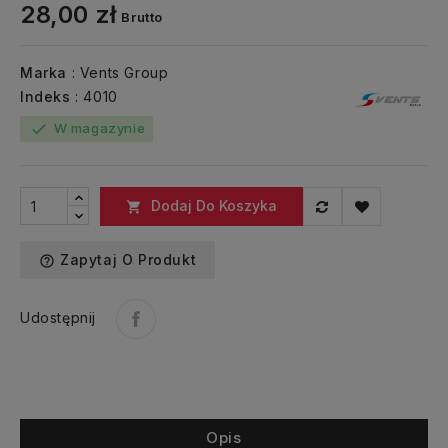
28,00 zł
Brutto
Marka
: Vents Group
Indeks
: 4010
W magazynie
check
Dodaj Do Koszyka

Zapytaj O Produkt
help_outline
Udostępnij
Opis