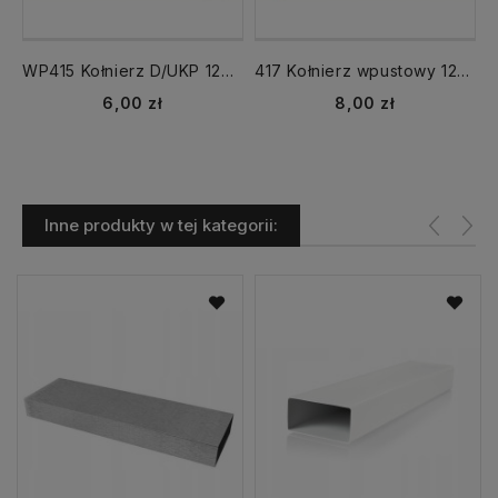
WP415 Kołnierz D/UKP 120x60 przyścienny
417 Kołnierz wpustowy 120x60
Cena
Cena
6,00 zł
8,00 zł
Inne produkty w tej kategorii: