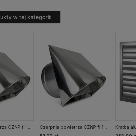
ukty w tej kategorii:
Czerpnia powietrza CZNP fi 150 mm Chrom
Czerpnia powietrza CZNP fi 100 mm Chrom
Cena
Cena
57,00 zł
258,00 z