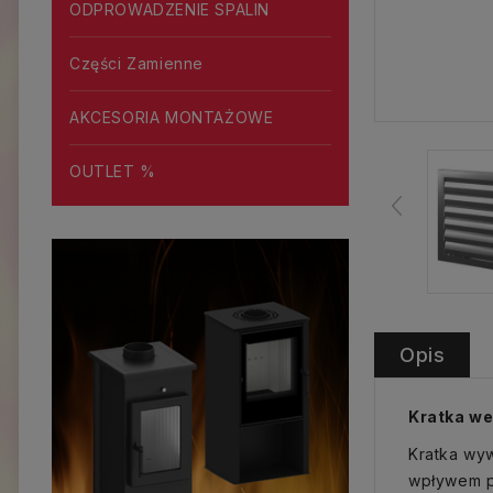
ODPROWADZENIE SPALIN
Części Zamienne
AKCESORIA MONTAŻOWE
OUTLET %
Opis
Kratka we
Kratka wyw
wpływem p