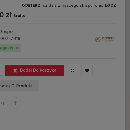
ODBIERZ
już dziś z naszego sklepu w m.
ŁÓDŹ
0 zł
Brutto
 Dospel
: 007-7616
agazynie
Dodaj Do Koszyka

pytaj O Produkt
ij