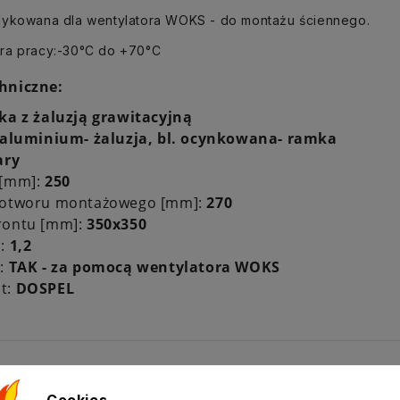
dykowana dla wentylatora WOKS - do montażu ściennego.
ra pracy:-30°C do +70°C
hniczne:
ka z żaluzją grawitacyjną
aluminium- żaluzja, bl. ocynkowana- ramka
ary
 [mm]:
250
 otworu montażowego [mm]:
270
rontu [mm]:
350x350
]:
1,2
a:
TAK - za pomocą wentylatora WOKS
t:
DOSPEL