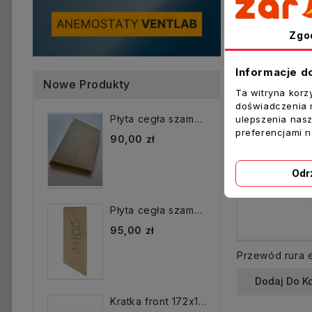
Sprzeda
Zgo
Informacje d
Nowe Produkty
Ta witryna korz
doświadczenia n
Płyta cegła szamotowa...
ulepszenia nasz
preferencjami 
90,00 zł
Odr
Płyta cegła szamotowa...
95,00 zł
Dodaj Do K
Kratka front 172x172 mm...