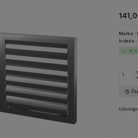
141,0
Marka
:
Indeks
W m
check
Za
help_outline
Udostępn