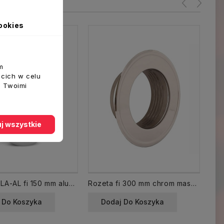
ookies
m
ecich w celu
z Twoimi
j wszystkie
Kratka UELA-AL fi 150 mm aluminiowa czerpnia wyrzutnia
Rozeta fi 300 mm chrom maskownica
 Do Koszyka
Dodaj Do Koszyka