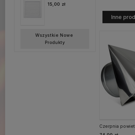
15,00 zł
Inne prod
Wszystkie Nowe 
Produkty
Cena
74,00 zł