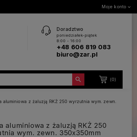
Moje konto

Doradztwo
poniedziałek-piątek
8:00 - 16:00
+48 606 819 083
biuro@zar.pl

(0)
a aluminiowa z żaluzją RKŻ 250 wyrzutnia wym. zewn.
a aluminiowa z żaluzją RKŻ 250
utnia wym. zewn. 350x350mm