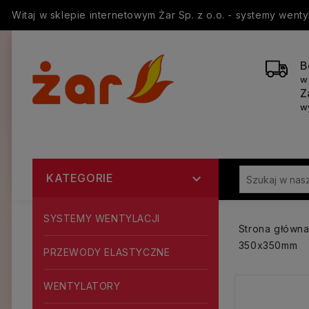
Witaj w sklepie internetowym Żar Sp. z o.o. - systemy went
B
w
Z
w
KATEGORIE

SYSTEMY WENTYLACJI
Strona główn
350x350mm
PRZEWODY ELASTYCZNE
WENTYLATORY