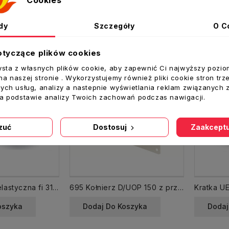
Cookies
ż krzyżowa produktów
dy
Szczegóły
O C
otyczące plików cookies
ysta z własnych plików cookie, aby zapewnić Ci najwyższy pozio
a naszej stronie . Wykorzystujemy również pliki cookie stron trz
ych usług, analizy a nastepnie wyświetlania reklam związanych 
na podstawie analizy Twoich zachowań podczas nawigacji.
zuć
Dostosuj
Zaakceptu
Przewód rura elastyczna fi 315 mm dł. 10 mb THERM LIGHT/ ALUDUCT
695 Kołnierz D/UOP 150 z przepustnicą
oszyka
Dodaj Do Koszyka
Dodaj