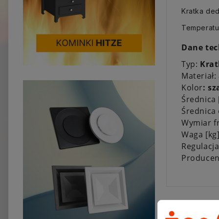
Kratka de
Temperatu
Dane tec
Typ:
Krat
Materiał:
Kolor
: sz
Średnica
Średnica
Wymiar f
Waga [kg
Regulacj
Producen