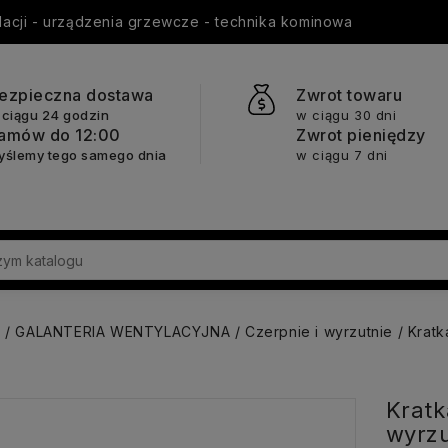
ylacji - urządzenia grzewcze - technika kominowa
ezpieczna dostawa
Zwrot towaru
 ciągu 24 godzin
w ciągu 30 dni
amów do 12:00
Zwrot pieniędzy
yślemy tego samego dnia
w ciągu 7 dni
a
GALANTERIA WENTYLACYJNA
Czerpnie i wyrzutnie
Kratk
Kratk
wyrz