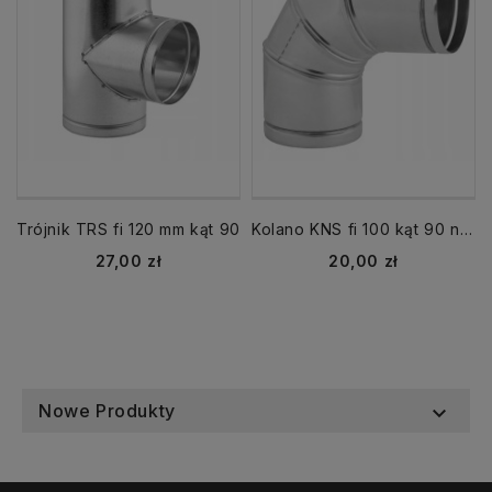
Trójnik TRS fi 120 mm kąt 90
Kolano KNS fi 100 kąt 90 nastawne regulowane ocynk
Cena
Cena
27,00 zł
20,00 zł
Nowe Produkty
