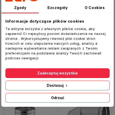
Szczegóły produktu
Zgody
Szczegóły
O Cookies
Załączniki
Informacje dotyczące plików cookies
Kołnierz z zaworem zwrotnym
Ta witryna korzysta z własnych plików cookie, aby
zapewnić Ci najwyższy poziom doświadczenia na naszej
Element systemu wentylacji w budownictwie
stronie . Wykorzystujemy również pliki cookie stron
mieszkaniowym /jednorodzinnym /
trzecich w celu ulepszenia naszych usług, analizy a
nastepnie wyświetlania reklam związanych z Twoimi
użyteczności publicznej.
preferencjami na podstawie analizy Twoich zachowań
podczas nawigacji.
Zaakceptuj wszystkie
Inne produkty w tej kategorii:
Dostosuj
Odrzuć