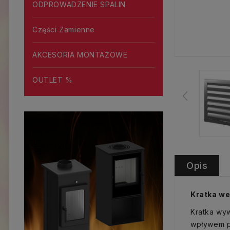
ODPROWADZENIE SPALIN
Części Zamienne
AKCESORIA MONTAŻOWE
OUTLET %
Opis
Kratka we
Kratka wyw
wpływem p