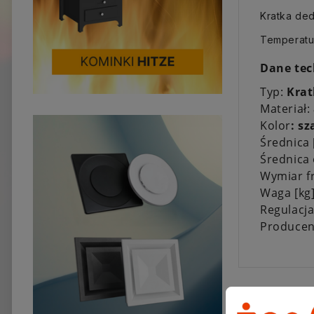
Kratka de
Temperatu
Dane tec
Typ:
Krat
Materiał:
Kolor
: sz
Średnica
Średnica
Wymiar f
Waga [kg
Regulacj
Producen