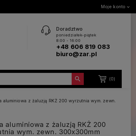
Moje konto

Doradztwo
poniedziałek-piątek
8:00 - 16:00
+48 606 819 083
biuro@zar.pl

(0)
a aluminiowa z żaluzją RKŻ 200 wyrzutnia wym. zewn.
a aluminiowa z żaluzją RKŻ 200
utnia wym. zewn. 300x300mm