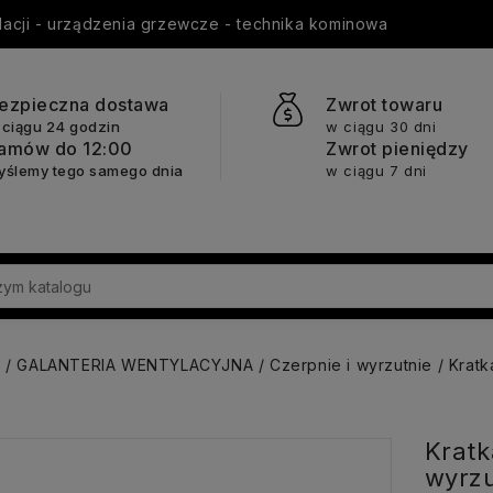
ylacji - urządzenia grzewcze - technika kominowa
ezpieczna dostawa
Zwrot towaru
 ciągu 24 godzin
w ciągu 30 dni
amów do 12:00
Zwrot pieniędzy
yślemy tego samego dnia
w ciągu 7 dni
a
GALANTERIA WENTYLACYJNA
Czerpnie i wyrzutnie
Kratk
Kratk
wyrz