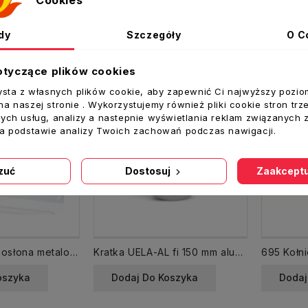
Cookies
ż krzyżowa produktów
dy
Szczegóły
O C
otyczące plików cookies
ysta z własnych plików cookie, aby zapewnić Ci najwyższy pozio
a naszej stronie . Wykorzystujemy również pliki cookie stron trz
ych usług, analizy a nastepnie wyświetlania reklam związanych 
na podstawie analizy Twoich zachowań podczas nawigacji.
zuć
Dostosuj
Zaakceptu
WM200 Kratka osłona metalowa 200x200 biała
Kratka UELA-AL fi 150 mm aluminiowa czerpnia wyrzutnia
oszyka
Dodaj Do Koszyka
Dodaj