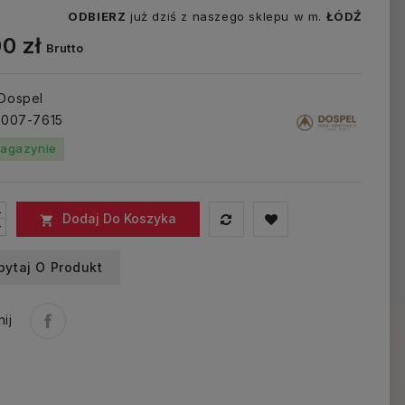
ODBIERZ
już dziś z naszego sklepu w m.
ŁÓDŹ
0 zł
Brutto
 Dospel
: 007-7615
agazynie
Dodaj Do Koszyka

pytaj O Produkt
ij