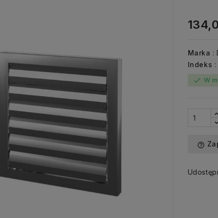
134,0
Marka
:
Indeks
W m
check
Za
help_outline
Udostępn