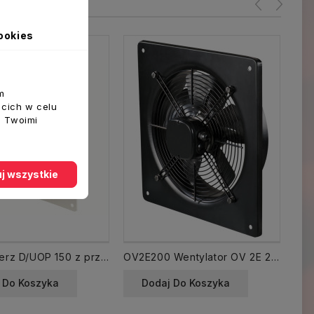
ookies
m
ecich w celu
z Twoimi
j wszystkie
695 Kołnierz D/UOP 150 z przepustnicą
OV2E200 Wentylator OV 2E 200 ścienny w obudowie metalowe
 Do Koszyka
Dodaj Do Koszyka