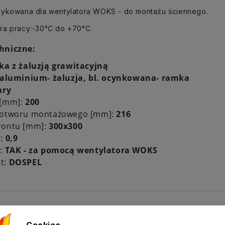
dykowana dla wentylatora WOKS - do montażu ściennego.
ra pracy:-30°C do +70°C
hniczne:
ka z żaluzją grawitacyjną
aluminium- żaluzja, bl. ocynkowana- ramka
ary
 [mm]:
200
 otworu montażowego [mm]:
216
rontu [mm]:
300x300
]:
0,9
a:
TAK - za pomocą wentylatora WOKS
t:
DOSPEL