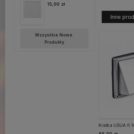
15,00 zł
Inne prod
Wszystkie Nowe 
Produkty
Cena
65,00 zł