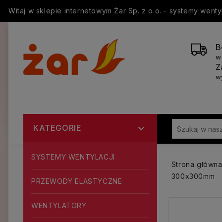
Witaj w sklepie internetowym Żar Sp. z o.o. - systemy went
B
w
Z
w
KATEGORIE

SYSTEMY WENTYLACJI
Strona główn
300x300mm
PRZEWODY ELASTYCZNE
WENTYLATORY