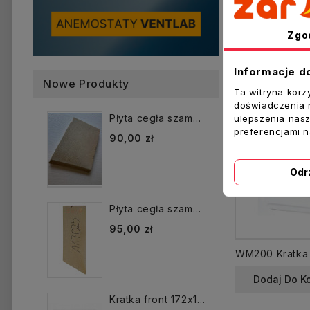
Sprzeda
Zgo
Informacje d
Nowe Produkty
Ta witryna korz
doświadczenia n
Płyta cegła szamotowa...
ulepszenia nasz
preferencjami 
90,00 zł
Odr
Płyta cegła szamotowa...
95,00 zł
Dodaj Do K
Kratka front 172x172 mm...