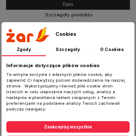
Opis
Szczegóły produktu
Załączniki
Cookies
Rozeta maskująca ROZ 120-CZ DARCO
Zgody
Szczegóły
O Cookies
Rozeta jest to element maskujący
przyłącza kominowego (rury, kolana)
Informacje dotyczące plików cookies
wchodzącego w ścianę.
Ta witryna korzysta z własnych plików cookie, aby
Dane techniczne:
zapewnić Ci najwyższy poziom doświadczenia na naszej
Typ:
Rozeta
stronie . Wykorzystujemy również pliki cookie stron
trzecich w celu ulepszenia naszych usług, analizy a
Średnica otworu [mm]:
120
nastepnie wyświetlania reklam związanych z Twoimi
Średnica zewnętrzna [mm]:
126,5
preferencjami na podstawie analizy Twoich zachowań
Grubość [mm]:
0,6
podczas nawigacji.
Materiał:
blacha czarna
Temperatura pracy:
600ºC
Zaakceptuj wszystkie
Kolor:
czarny