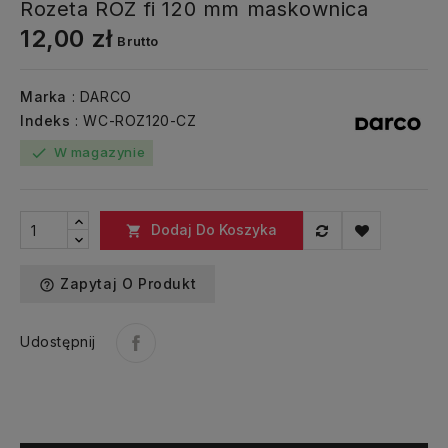
Rozeta ROZ fi 120 mm maskownica
12,00 zł
Brutto
Marka
: DARCO
Indeks
: WC-ROZ120-CZ
W magazynie
check
Dodaj Do Koszyka

Zapytaj O Produkt
help_outline
Udostępnij