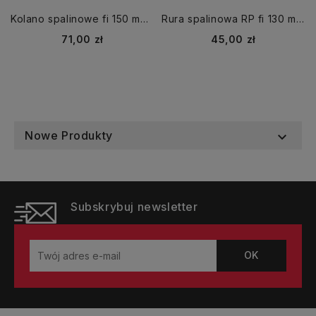
Kolano spalinowe fi 150 mm kąt 45 KNS150/45-CZ2 regulowane
Rura spalinowa RP fi 130 mm dł. 250 mm CZ2
Cena
Cena
71,00 zł
45,00 zł
Nowe Produkty

Subskrybuj newsletter