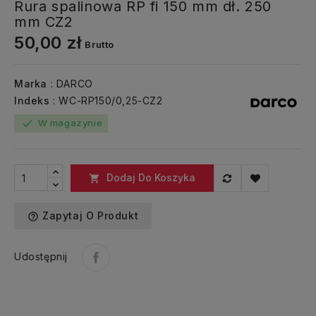
Rura spalinowa RP fi 150 mm dł. 250
mm CZ2
50,00 zł
Brutto
Marka
: DARCO
Indeks
: WC-RP150/0,25-CZ2
W magazynie
check
Dodaj Do Koszyka

Zapytaj O Produkt
help_outline
Udostępnij