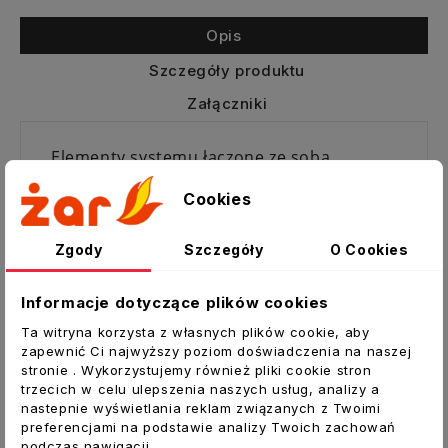
Opis
Szczegóły produktu
Załączniki
Elementy systemu łączone ze sobą
kielichowo
Cookies
WC-RP150/0,25-CZ2
Rura czarna RP
Zgody
Szczegóły
O Cookies
Rura spalinowa stosowana jako przyłącze
Informacje dotyczące plików cookies
do odprowadzania spalin z kominków i
urządzeń grzewczych na paliwa stałe,
Ta witryna korzysta z własnych plików cookie, aby
zapewnić Ci najwyższy poziom doświadczenia na naszej
pracujących bez kondensacji, gdzie
stronie . Wykorzystujemy również pliki cookie stron
temperatura spalin może dochodzić do
trzecich w celu ulepszenia naszych usług, analizy a
1000[ºC].Pokryta z zewnątrz farbą
nastepnie wyświetlania reklam związanych z Twoimi
żaroodporną Senotherm.
preferencjami na podstawie analizy Twoich zachowań
podczas nawigacji.