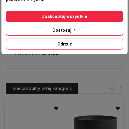
Dane techniczne:
Typ:
Rura prosta
Zaakceptuj wszystkie
Średnica [mm]:
150
Dostosuj
Długość [mb]:
0,25
Materiał:
blacha czarna gat. DC01
Odrzuć
Producent:
DARCO
Inne produkty w tej kategorii: