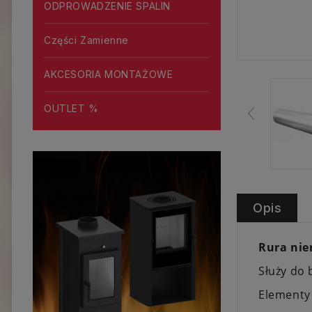
ODPROWADZENIE SPALIN
Części Zamienne
AKCESORIA MONTAŻOWE
OUTLET %
Opis
Rura ni
Służy do
Elementy