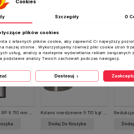
Cookies
ż krzyżowa produktów
dy
Szczegóły
O C
otyczące plików cookies
ysta z własnych plików cookie, aby zapewnić Ci najwyższy pozio
a naszej stronie . Wykorzystujemy również pliki cookie stron trz
ych usług, analizy a nastepnie wyświetlania reklam związanych 
na podstawie analizy Twoich zachowań podczas nawigacji.
zuć
Dostosuj
Zaakceptu
Rura spalinowa RP fi 110 mm dł. 500 mm CZ6 dymna
Kolano nierdzewne fi 110 kąt regulowany w zakresie 0-90 nastawne
oszyka
Dodaj Do Koszyka
Dodaj