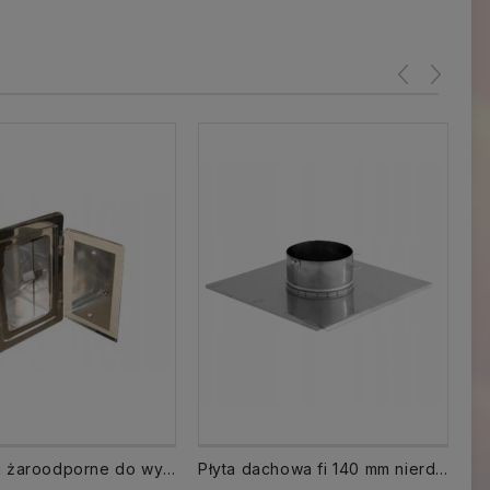
Drzwiczki żaroodporne do wyczystki 125x185
Płyta dachowa fi 140 mm nierdzewna