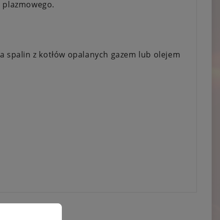
ia plazmowego.
spalin z kotłów opalanych gazem lub olejem