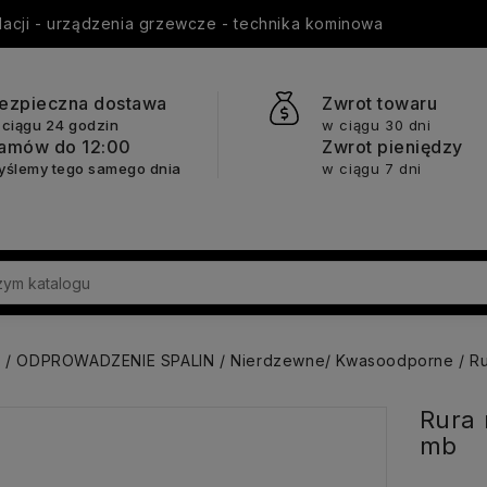
ylacji - urządzenia grzewcze - technika kominowa
ezpieczna dostawa
Zwrot towaru
 ciągu 24 godzin
w ciągu 30 dni
amów do 12:00
Zwrot pieniędzy
yślemy tego samego dnia
w ciągu 7 dni
a
ODPROWADZENIE SPALIN
Nierdzewne/ Kwasoodporne
Ru
Rura 
mb