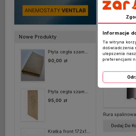
Sprzeda
Zgo
Informacje d
Nowe Produkty
Ta witryna korz
doświadczenia n
Płyta cegła szamotowa...
ulepszenia nasz
preferencjami 
90,00 zł
Odr
Płyta cegła szamotowa...
95,00 zł
Dodaj Do K
Kratka front 172x172 mm...