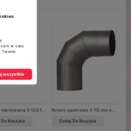
ookies
m
ecich w celu
z Twoimi
j wszystkie
Redukcja nierdzewna fi 120/110 mm zwężka łącznik
Kolano spalinowe fi 110 mm kąt 90 st. stałe CZ6
 Do Koszyka
Dodaj Do Koszyka