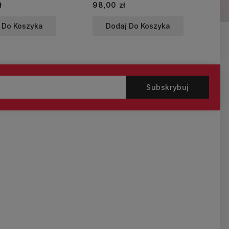
Cena
Ce
ł
98,00 zł
18
 Do Koszyka
Dodaj Do Koszyka