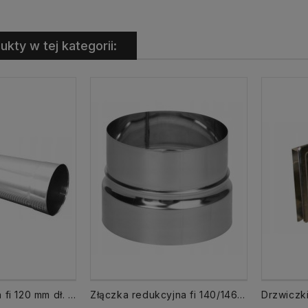
ukty w tej kategorii:
Rura nierdzewna fi 120 mm dł. 500 mm 0,5 mb
Złączka redukcyjna fi 140/146 mm nierdzewna