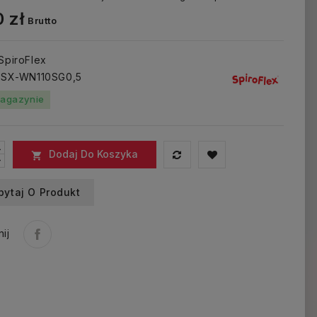
 zł
Brutto
 SpiroFlex
: SX-WN110SG0,5
agazynie
Dodaj Do Koszyka

pytaj O Produkt
ij