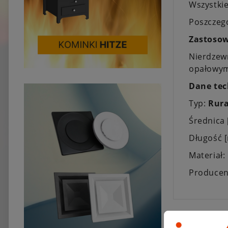
Wszystkie
Poszczeg
Zastosow
Nierdzew
opałowy
Dane tec
Typ:
Rura
Średnica
Długość 
Materiał:
Producen