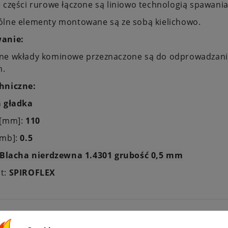
 części rurowe łączone są liniowo technologią spawan
ólne elementy montowane są ze sobą kielichowo.
anie:
ne wkłady kominowe przeznaczone są do odprowadzania 
m.
hniczne:
 gładka
 [mm]:
110
[mb]:
0.5
Blacha nierdzewna 1.4301 grubość 0,5 mm
t:
SPIROFLEX