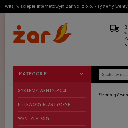
Witaj w sklepie internetowym Żar Sp. z o.o. - systemy went
B
w
Z
w
KATEGORIE

SYSTEMY WENTYLACJI
Strona główn
PRZEWODY ELASTYCZNE
WENTYLATORY