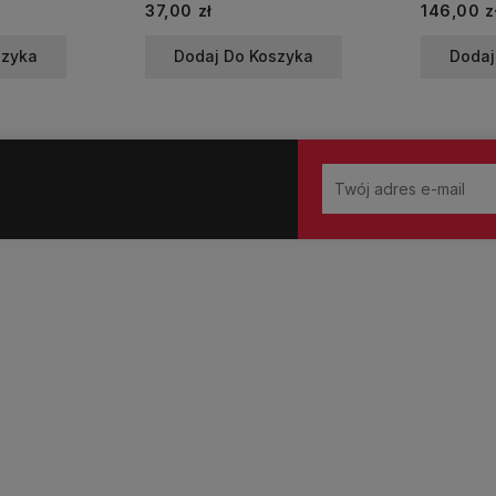
Cena
Cena
37,00 zł
146,00 z
szyka
Dodaj Do Koszyka
Dodaj