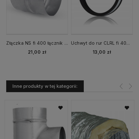
Złączka NS fi 400 łącznik nypel
Uchwyt do rur CLRL fi 400 mm z uszczelką
Cena
Cena
21,00 zł
13,00 zł
Inne produkty w tej kategorii: