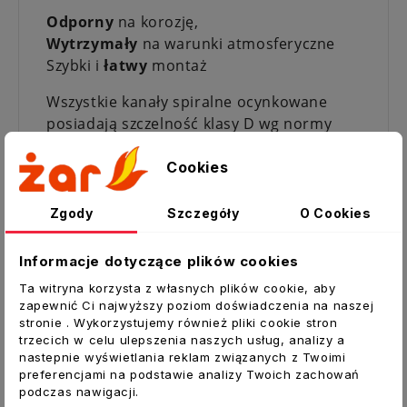
Odporny
na korozję,
Wytrzymały
na warunki atmosferyczne
Szybki i
łatwy
montaż
Wszystkie kanały spiralne ocynkowane
posiadają szczelność klasy D wg normy
PN-EN 12237
Cookies
oferta ALLEGRO dotyczy 1mb
Parametry:
Zgody
Szczegóły
O Cookies
Grubość:
0,4 mm
Zewnętrzne tłoczenia:
TAK
Informacje dotyczące plików cookies
Ta witryna korzysta z własnych plików cookie, aby
Wysyłka rur możliwa tylko w odcinkach 1
zapewnić Ci najwyższy poziom doświadczenia na naszej
mb, kupując 2 lub więcej metrów otrzymać
stronie . Wykorzystujemy również pliki cookie stron
2 lub więcej odcinków 1 mb
trzecich w celu ulepszenia naszych usług, analizy a
nastepnie wyświetlania reklam związanych z Twoimi
Dane techniczne:
preferencjami na podstawie analizy Twoich zachowań
podczas nawigacji.
Typ:
Kanał okrągły