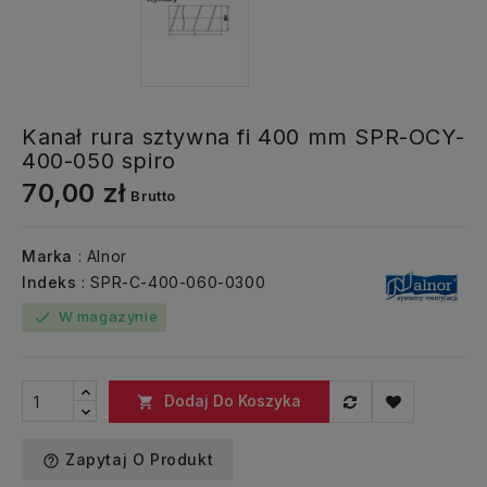
Kanał rura sztywna fi 400 mm SPR-OCY-
400-050 spiro
70,00 zł
Brutto
Marka
: Alnor
Indeks
: SPR-C-400-060-0300
W magazynie
check
Dodaj Do Koszyka

Zapytaj O Produkt
help_outline