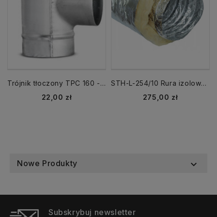
Trójnik tłoczony TPC 160 - 100
STH-L-254/10 Rura izolowana SONOTHERM LIGHT fi 250/ 10 mb Termoflex 140°C
Cena
Cena
22,00 zł
275,00 zł
Nowe Produkty

Subskrybuj newsletter