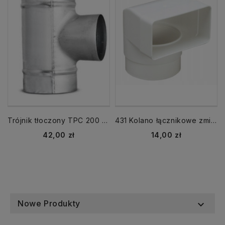
Trójnik tłoczony TPC 200 - 200
431 Kolano łącznikowe zmienne z przedłużeniem fi 100 mm 120x60
Cena
Cena
42,00 zł
14,00 zł
Nowe Produkty
