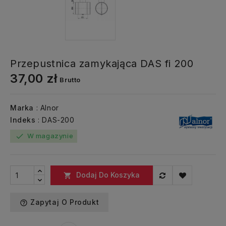
Przepustnica zamykająca DAS fi 200
37,00 zł
Brutto
Marka
: Alnor
Indeks
: DAS-200
W magazynie
check
Dodaj Do Koszyka

Zapytaj O Produkt
help_outline