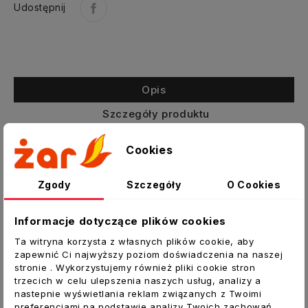
Udostępnij
Opis
Szczegóły produktu
Załączniki
Cookies
Przepustnica zamykająca
Zgody
Szczegóły
O Cookies
Przepustnica DAS skonstruowana jest tak, żeby
możliwe było zastosowanie do 50 mm izolacji.
Informacje dotyczące plików cookies
Przepustnica DAS może być stosowana
Ta witryna korzysta z własnych plików cookie, aby
wszędzie tam, gdzie kompletnie szczelne
zapewnić Ci najwyższy poziom doświadczenia na naszej
zamknięcie nie jest wymagane. Położenie
stronie . Wykorzystujemy również pliki cookie stron
płaszczyzny przepustnicy widoczne jest na
trzecich w celu ulepszenia naszych usług, analizy a
nastepnie wyświetlania reklam związanych z Twoimi
uchwycie w zakresie od 0° do 90°. Płaszczyzna
preferencjami na podstawie analizy Twoich zachowań