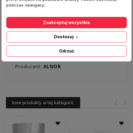
przepustnicy może być zablokowana za
podczas nawigacji.
pomocą śruby. Zakończenia wykonane z
bezpieczną krawędzią.
Zaakceptuj wszystkie
Dane techniczne:
Typ:
Przepustnica zwrotna
Dostosuj
Średnica [mm]:
2
00
Odrzuć
Materiał:
blacha ocynkowana
Producent:
ALNOR
Inne produkty w tej kategorii: