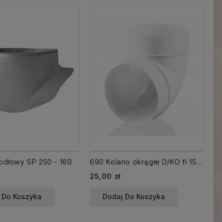
iodłowy SP 250 - 160
690 Kolano okrągłe D/KO fi 150 kąt 90
Cz
Cena
Ce
25,00 zł
73
 Do Koszyka
Dodaj Do Koszyka