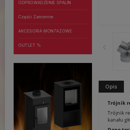
ODPROWADZENIE SPALIN
Części Zamienne
AKCESORIA MONTAŻOWE
OUTLET %
Opis
Trójnik 
Trójnik r
kanału gł
Dane tec