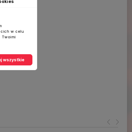
ookies
m
ecich w celu
z Twoimi
j wszystkie