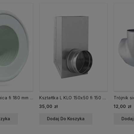
Rozeta maskownica fi 180 mm biała kołnierz
Kształtka L KLO 150x50 fi 150 mm
Trójnik s
Cena
Cena
35,00 zł
12,00 zł
szyka
Dodaj Do Koszyka
Dodaj