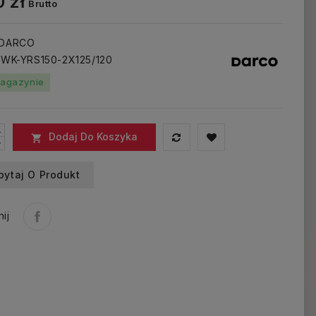
 zł
Brutto
 DARCO
: WK-YRS150-2X125/120
agazynie
Dodaj Do Koszyka

pytaj O Produkt
ij