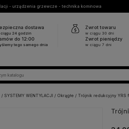
ylacji - urządzenia grzewcze - technika kominowa
ezpieczna dostawa
Zwrot towaru
 ciągu 24 godzin
w ciągu 30 dni
amów do 12:00
Zwrot pieniędzy
yślemy tego samego dnia
w ciągu 7 dni
a
SYSTEMY WENTYLACJI
Okrągłe
Trójnik redukcyjny YRS 
Trójn