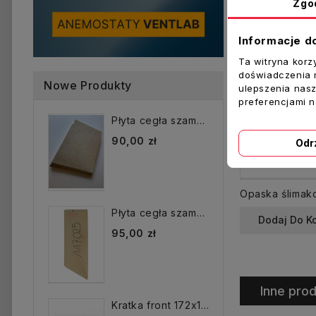
Zgo
Informacje d
Ta witryna korz
doświadczenia n
Nowe Produkty
ulepszenia nasz
preferencjami 
Płyta cegła szamotowa...
90,00 zł
Odr
Płyta cegła szamotowa...
Dodaj Do K
95,00 zł
Inne prod
Kratka front 172x172 mm...