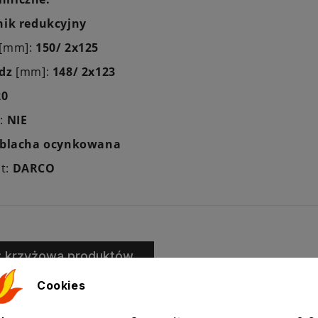
nik redukcyjny
 [mm]:
150/ 2x125
dz
[mm]:
148/ 2x123
20
a:
NIE
blacha ocynkowana
t:
DARCO
ż krzyżowa produktów
Cookies