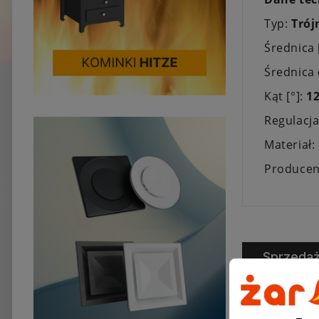
Typ:
Trój
Średnica
Średnica
Kąt [°]:
1
Regulacj
Materiał:
Producen
Sprzeda