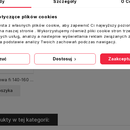
dy
Szczegóły
O C
otyczące plików cookies
ysta z własnych plików cookie, aby zapewnić Ci najwyższy pozio
a naszej stronie . Wykorzystujemy również pliki cookie stron trz
ych usług, analizy a nastepnie wyświetlania reklam związanych 
na podstawie analizy Twoich zachowań podczas nawigacji.
zuć
Dostosuj
Zaakceptu
Opaska ślimakowa fi 140-160 mm skręcana
oszyka
ukty w tej kategorii: