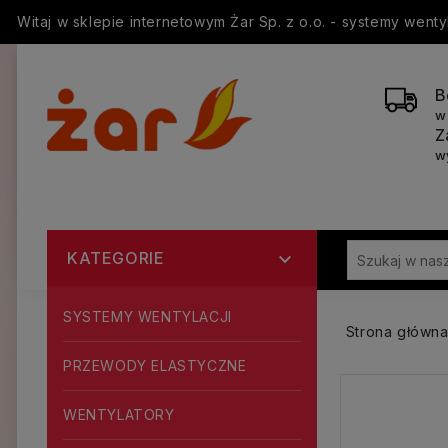
Witaj w sklepie internetowym Żar Sp. z o.o. - systemy went
B
w
Z
w
KATEGORIE

SYSTEMY WENTYLACJI
Strona główn
PRZEWODY ELASTYCZNE
WENTYLATORY