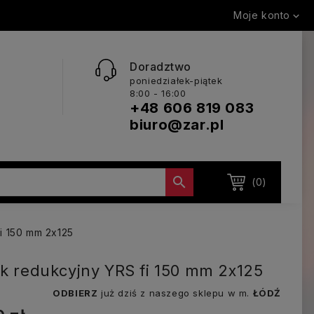
Moje konto

Doradztwo
poniedziałek-piątek
8:00 - 16:00
+48 606 819 083
biuro@zar.pl

(0)
fi 150 mm 2x125
ik redukcyjny YRS fi 150 mm 2x125
ODBIERZ
już dziś z naszego sklepu w m.
ŁÓDŹ