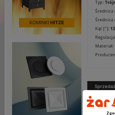
Typ:
Trój
Średnica
Średnica
Kąt [°]:
1
Regulacj
Materiał:
Producen
Sprzeda
Zgo