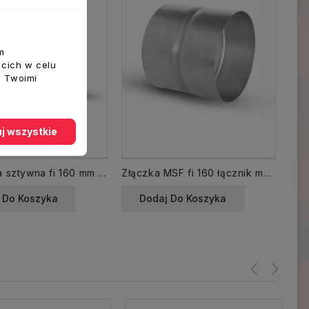
m
ecich w celu
z Twoimi
j wszystkie
Kanał rura sztywna fi 160 mm SPR-OCY-160-040 spiro
Złączka MSF fi 160 łącznik mufa
 Do Koszyka
Dodaj Do Koszyka