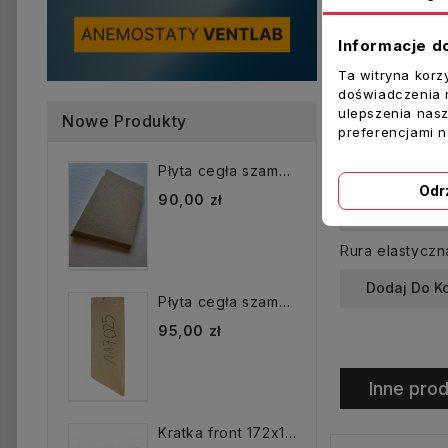
Informacje d
Ta witryna korz
doświadczenia n
ulepszenia nasz
Nowe Produkty
preferencjami 
Płyta cegła szamotowa...
Odr
90,00 zł
Dodaj Do K
Płyta cegła szamotowa...
95,00 zł
Inne prod
Kratka front 172x172 mm...