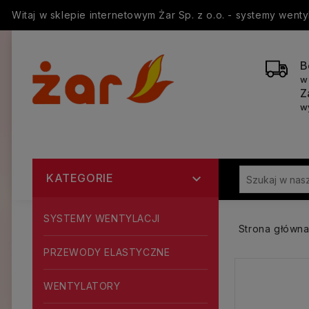
Witaj w sklepie internetowym Żar Sp. z o.o. - systemy went
B
w
Z
w
KATEGORIE

SYSTEMY WENTYLACJI
Strona główn
PRZEWODY ELASTYCZNE
WENTYLATORY