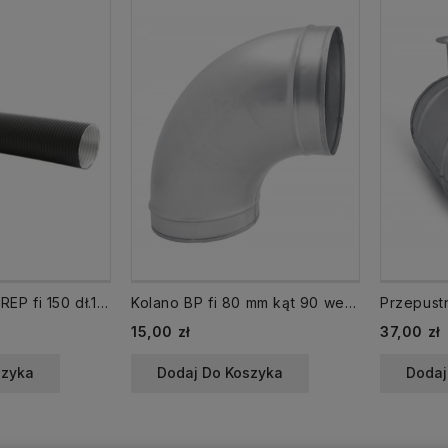
Rura elastyczna REP fi 150 dł.1,5 mb aluminiowa czarna
Kolano BP fi 80 mm kąt 90 wentylacyjne
Cena
Cena
15,00 zł
37,00 zł
szyka
Dodaj Do Koszyka
Dodaj