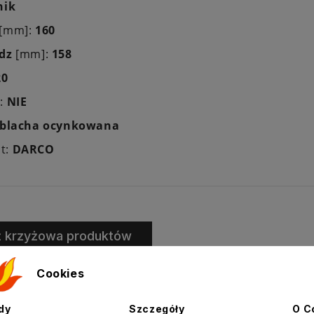
nik
 [mm]:
160
dz
[mm]:
158
20
a:
NIE
blacha ocynkowana
t:
DARCO
ż krzyżowa produktów
Cookies
dy
Szczegóły
O C