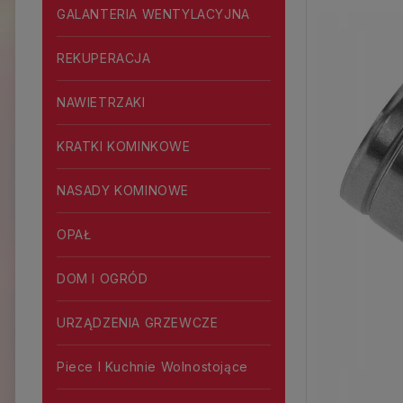
GALANTERIA WENTYLACYJNA
REKUPERACJA
NAWIETRZAKI
KRATKI KOMINKOWE
NASADY KOMINOWE
OPAŁ
DOM I OGRÓD
URZĄDZENIA GRZEWCZE
Piece I Kuchnie Wolnostojące