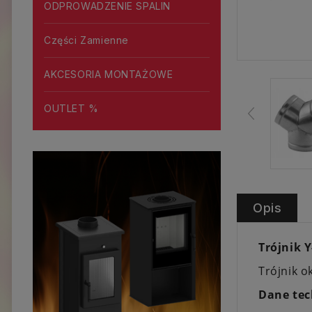
ODPROWADZENIE SPALIN
Części Zamienne
AKCESORIA MONTAŻOWE
OUTLET %
Opis
Trójnik 
Trójnik 
Dane tec