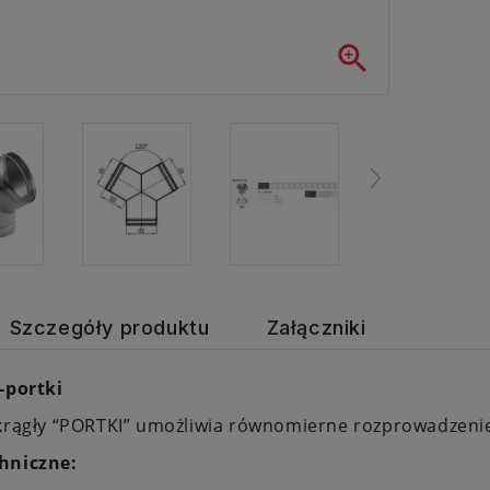

Szczegóły produktu
Załączniki
Y-portki
okrągły “PORTKI” umożliwia równomierne rozprowadzeni
hniczne: