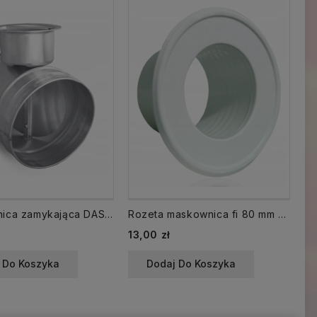
Przepustnica zamykająca DAS fi 250
Rozeta maskownica fi 80 mm biała kołnierz
Cena
Ce
13,00 zł
18
 Do Koszyka
Dodaj Do Koszyka