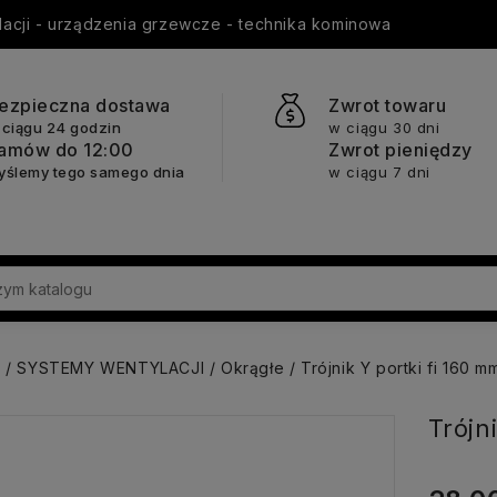
ylacji - urządzenia grzewcze - technika kominowa
ezpieczna dostawa
Zwrot towaru
 ciągu 24 godzin
w ciągu 30 dni
amów do 12:00
Zwrot pieniędzy
yślemy tego samego dnia
w ciągu 7 dni
a
SYSTEMY WENTYLACJI
Okrągłe
Trójnik Y portki fi 160 m
Trójn