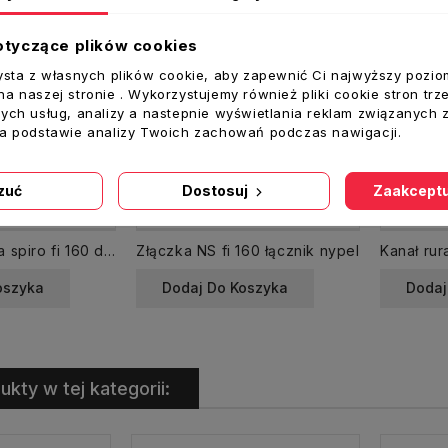
otyczące plików cookies
ysta z własnych plików cookie, aby zapewnić Ci najwyższy pozio
a naszej stronie . Wykorzystujemy również pliki cookie stron trz
ych usług, analizy a nastepnie wyświetlania reklam związanych 
na podstawie analizy Twoich zachowań podczas nawigacji.
zuć
Dostosuj
Zaakceptu
Rura elastyczna spiro fi 160 dł. 3 m aluminiowa
Złączka NS fi 160 łącznik nypel
oszyka
Dodaj Do Koszyka
Dodaj
ukty w tej kategorii: