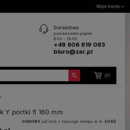
Moje konto

Doradztwo
poniedziałek-piątek
8:00 - 16:00
+48 606 819 083
biuro@zar.pl

(0)
m
ik Y portki fi 160 mm
ODBIERZ
już dziś z naszego sklepu w m.
ŁÓDŹ