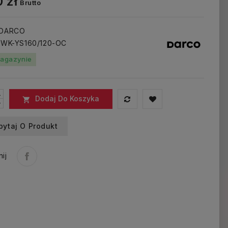
 zł
Brutto
 DARCO
: WK-YS160/120-OC
agazynie
Dodaj Do Koszyka

pytaj O Produkt
ij