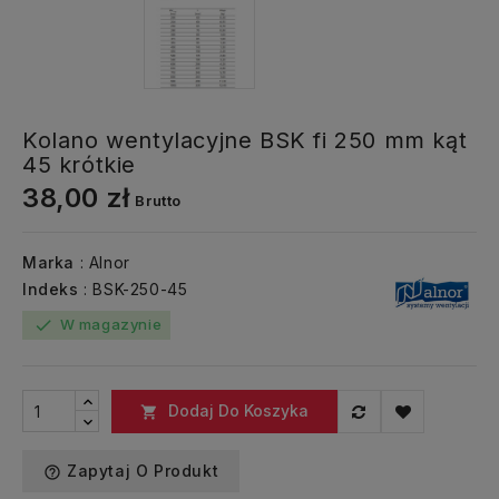
Kolano wentylacyjne BSK fi 250 mm kąt
45 krótkie
38,00 zł
Brutto
Marka
: Alnor
Indeks
: BSK-250-45
W magazynie
check
Dodaj Do Koszyka

Zapytaj O Produkt
help_outline