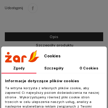
Udostępnij
Opis
Szczegóły produktu
Załączniki
Cookies
BSK-250-45
Zgody
Szczegóły
O Cookies
Kolano segmentowe krótkie bez
uszczelki
Informacje dotyczące plików cookies
Wentylacyjne kolano segmentowe
Ta witryna korzysta z własnych plików cookie, aby
zapewnić Ci najwyższy poziom doświadczenia na naszej
używane do przewodów gładkich i kanałów
stronie . Wykorzystujemy również pliki cookie stron
SPIRAL. Składa się z 4 segmentów.
trzecich w celu ulepszenia naszych usług, analizy a
nastepnie wyświetlania reklam związanych z Twoimi