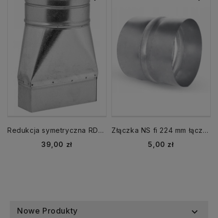
Redukcja symetryczna RDSS 150x50 fi 100 mm
Złączka NS fi 224 mm łącznik nypel - WYPRZEDAŻ STANÓW MAGAZYNOWYCH
Cena
Cena
39,00 zł
5,00 zł
Nowe Produkty
