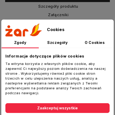
Szczegóły produktu
Załączniki
Trójnik Y-portki
Cookies
Trójnik okrągły “PORTKI” umożliwia
Zgody
Szczegóły
O Cookies
równomierne rozprowadzenie powietrza
do odnóg systemu.
Informacje dotyczące plików cookies
Dane techniczne:
Ta witryna korzysta z własnych plików cookie, aby
Typ:
Trójnik
zapewnić Ci najwyższy poziom doświadczenia na naszej
stronie . Wykorzystujemy również pliki cookie stron
Średnica [mm]:
150
trzecich w celu ulepszenia naszych usług, analizy a
nastepnie wyświetlania reklam związanych z Twoimi
Średnica
dz
[mm]:
148
preferencjami na podstawie analizy Twoich zachowań
Kąt [°]:
120
podczas nawigacji.
Regulacja:
NIE
Zaakceptuj wszystkie
Materiał:
blacha ocynkowana