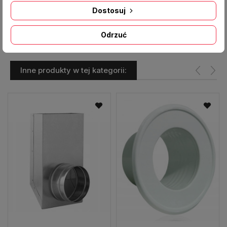
Producent:
DARCO
Dostosuj
Odrzuć
Inne produkty w tej kategorii: