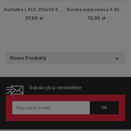
Kształtka L KLO 200x90 fi 125 mm
Rozeta maskownica fi 80 mm biała kołnierz
Cena
Cena
37,00 zł
13,00 zł
Nowe Produkty

Subskrybuj newsletter