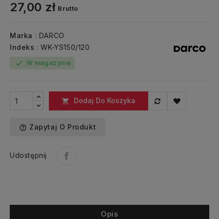
27,00 zł
Brutto
Marka
: DARCO
Indeks
: WK-YS150/120
W magazynie
check
Dodaj Do Koszyka

Zapytaj O Produkt
help_outline
Udostępnij
Opis